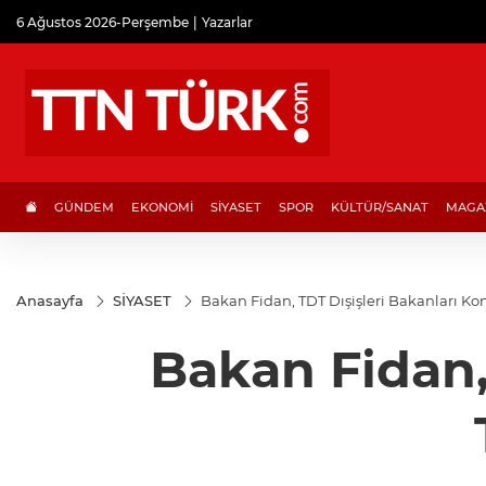
6 Ağustos 2026-Perşembe
Yazarlar
GÜNDEM
EKONOMİ
SİYASET
SPOR
KÜLTÜR/SANAT
MAGA
Anasayfa
SİYASET
Bakan Fidan, TDT Dışişleri Bakanları Kons
Bakan Fidan,