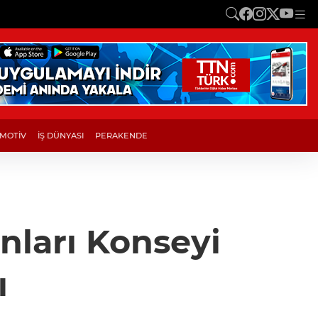
MOTİV
İŞ DÜNYASI
PERAKENDE
nları Konseyi
ı