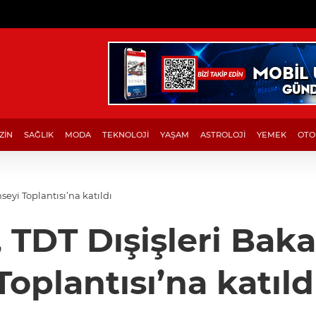
ZİN
SAĞLIK
MODA
TEKNOLOJİ
YAŞAM
ASTROLOJİ
YEMEK
OTO
eyi Toplantısı’na katıldı
 TDT Dışişleri Baka
Toplantısı’na katıld