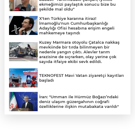
ekmeğimizi paylaştık sonucu bize bu
şekilde mal oldu"
X'ten Türkiye kararına itiraz!
İmamoğlu'nun Cumhurbaşkanlığı
Adaylığı Ofisi hesabına erişim engeli
mahkemeye taşındı
Kuzey Marmara otoyolu Çatalca nakkaş
mevkiinde bir tırda bilinmeyen bir
nedenle yangın çıktı. Alevler tarım
arazisine de sıçrarken, olay yerine çok
sayıda itfaiye ekibi sevk edildi.
TEKNOFEST Mavi Vatan ziyaretçi kayıtları
başladı
İran: "Umman ile Hürmüz Boğazı’ndaki
deniz ulaşım güzergahının coğrafi
özelliklerine ilişkin mutabakata varıldı"
Osman Gazi platformu Eylül'de göreve
başlayacak... Gabar’da günlük petrol
üretimi 83 bin 200 varile ulaştı