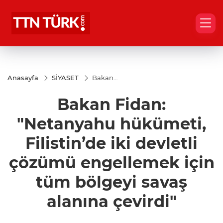
Anasayfa
SİYASET
Bakan
Fidan:
"Netanyahu
Bakan Fidan:
hükümeti,
Filistin’de
iki devletli
"Netanyahu hükümeti,
çözümü
engellemek
Filistin’de iki devletli
için tüm
bölgeyi
çözümü engellemek için
savaş
alanına
çevirdi"
tüm bölgeyi savaş
alanına çevirdi"