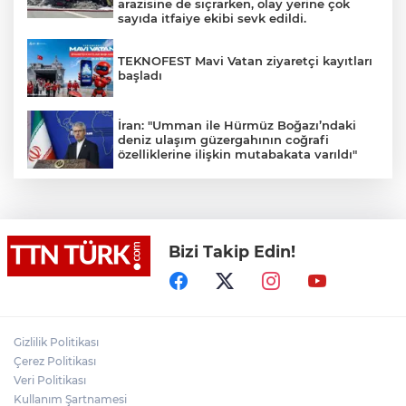
arazisine de sıçrarken, olay yerine çok
sayıda itfaiye ekibi sevk edildi.
TEKNOFEST Mavi Vatan ziyaretçi kayıtları
başladı
İran: "Umman ile Hürmüz Boğazı’ndaki
deniz ulaşım güzergahının coğrafi
özelliklerine ilişkin mutabakata varıldı"
Osman Gazi platformu Eylül'de göreve
başlayacak... Gabar’da günlük petrol
üretimi 83 bin 200 varile ulaştı
Bizi Takip Edin!
Suikast timinin son firarisinin kaçışı bitti,
yargı başladı
Gizlilik Politikası
Üsküdar’da Başkan Vekili seçimi krizi!
Geçersiz oy tartışması çıktı
Çerez Politikası
Veri Politikası
Kullanım Şartnamesi