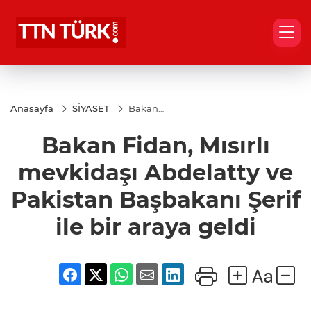
Anasayfa
SİYASET
Bakan
Fidan,
Mısırlı
Bakan Fidan, Mısırlı
mevkidaşı
Abdelatty
ve
mevkidaşı Abdelatty ve
Pakistan
Başbakanı
Pakistan Başbakanı Şerif
Şerif ile bir
araya
ile bir araya geldi
geldi