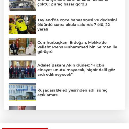
çöktü: 2 araç hasar gördü
Tayland’da önce babaannesi ve dedesini
öldürdü sonra okula saldırdı: 7 ölü, 22
yaralı
Cumhurbaşkanı Erdoğan, Mekke'de
Veliaht Prens Muhammed bin Selman ile
görüştü
Adalet Bakanı Akın Gürlek: "Hiçbir
cinayet unutulmayacak, hiçbir delil göz
ardı edilmeyecek"
Kuşadası Belediyesi’nden adli süreç
açıklaması
İş Bankası Grubu üst yönetiminde görev
değişimi