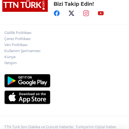
Bizi Takip Edin!
Yeni aldığı motosikletle kaza yapan genç
gözyaşları arasında toprağa verildi
Yasaklı madde kullandığı için çocuğu
elinden alınan anneden tüm anne-
Gizlilik Politikası
babalara çağrı
Çerez Politikası
Veri Politikası
Kullanım Şartnamesi
Cumhurbaşkanı Erdoğan, Suudi
Arabistan yolcusu
Künye
İletişim
TTN Türk Son Dakika ve Güncel Haberler, Türkiye'nin Dijital Haber