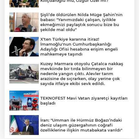
Kılıçdaroğlu mu, Özgür Özel mi?
Şişli’de öldürülen Nilda Müge Şahin’nin
babası: "Yanımızdaki çalışan, iyilikle
ekmeğimizi paylaştık sonucu bize bu
şekilde mal oldu"
X'ten Türkiye kararına itiraz!
İmamoğlu'nun Cumhurbaşkanlığı
Adaylığı Ofisi hesabına erişim engeli
mahkemeye taşındı
Kuzey Marmara otoyolu Çatalca nakkaş
mevkiinde bir tırda bilinmeyen bir
nedenle yangın çıktı. Alevler tarım
arazisine de sıçrarken, olay yerine çok
sayıda itfaiye ekibi sevk edildi.
TEKNOFEST Mavi Vatan ziyaretçi kayıtları
başladı
İran: "Umman ile Hürmüz Boğazı’ndaki
deniz ulaşım güzergahının coğrafi
özelliklerine ilişkin mutabakata varıldı"