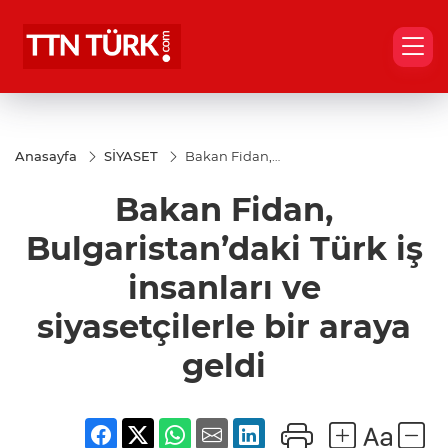
Anasayfa
SİYASET
Bakan Fidan,
Bulgaristan’daki
Türk iş insanları
Bakan Fidan,
ve siyasetçilerle
bir araya geldi
Bulgaristan’daki Türk iş
insanları ve
siyasetçilerle bir araya
geldi