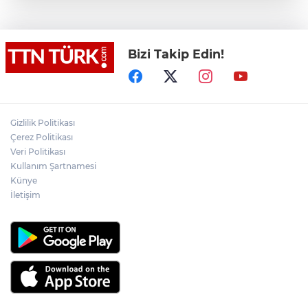
Osman Gazi platformu Eylül'de göreve
başlayacak... Gabar’da günlük petrol
üretimi 83 bin 200 varile ulaştı
Bizi Takip Edin!
Suikast timinin son firarisinin kaçışı bitti,
yargı başladı
Gizlilik Politikası
Üsküdar’da Başkan Vekili seçimi krizi!
Geçersiz oy tartışması çıktı
Çerez Politikası
Veri Politikası
Kullanım Şartnamesi
Şenkaya Belediye Başkanı Görbil Özcan
Künye
partisinden istifa etti
İletişim