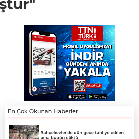
ştur"
En Çok Okunan Haberler
Bahçelievler’de dün gece tahliye edilen
bina bugün çöktü