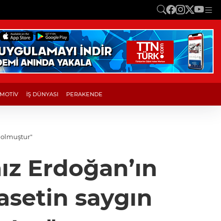
MOTİV
İŞ DÜNYASI
PERAKENDE
 olmuştur"
ız Erdoğan’ın
yasetin saygın