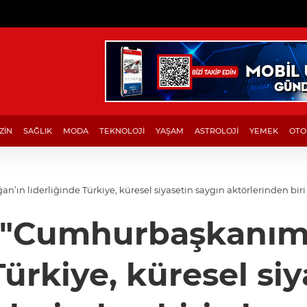
ZİN
SAĞLIK
MODA
TEKNOLOJİ
YAŞAM
ASTROLOJİ
YEMEK
OTO
ın liderliğinde Türkiye, küresel siyasetin saygın aktörlerinden biri
 "Cumhurbaşkanım
Türkiye, küresel si