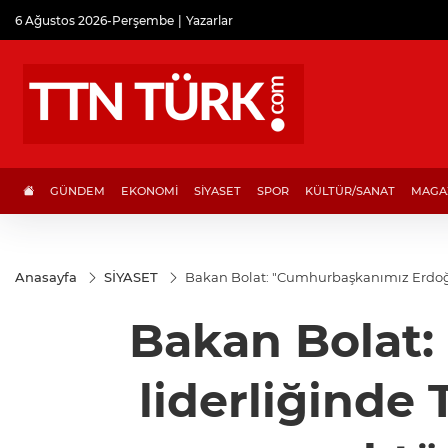
6 Ağustos 2026-Perşembe
Yazarlar
GÜNDEM
EKONOMİ
SİYASET
SPOR
KÜLTÜR/SANAT
MAGA
Anasayfa
SİYASET
Bakan Bolat: "Cumhurbaşkanımız Erdoğan’
Bakan Bolat:
liderliğinde 