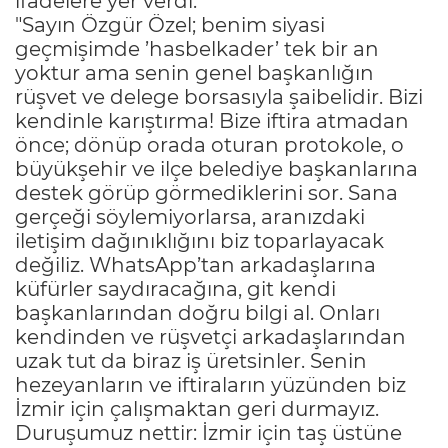
ifadelere yer verdi:
"Sayın Özgür Özel; benim siyasi
geçmişimde ’hasbelkader’ tek bir an
yoktur ama senin genel başkanlığın
rüşvet ve delege borsasıyla şaibelidir. Bizi
kendinle karıştırma! Bize iftira atmadan
önce; dönüp orada oturan protokole, o
büyükşehir ve ilçe belediye başkanlarına
destek görüp görmediklerini sor. Sana
gerçeği söylemiyorlarsa, aranızdaki
iletişim dağınıklığını biz toparlayacak
değiliz. WhatsApp’tan arkadaşlarına
küfürler saydıracağına, git kendi
başkanlarından doğru bilgi al. Onları
kendinden ve rüşvetçi arkadaşlarından
uzak tut da biraz iş üretsinler. Senin
hezeyanların ve iftiraların yüzünden biz
İzmir için çalışmaktan geri durmayız.
Duruşumuz nettir: İzmir için taş üstüne