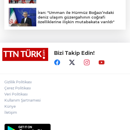
İran: "Umman ile Hürmüz Boğazı’ndaki
deniz ulaşım güzergahının coğrafi
özelliklerine ilişkin mutabakata varıldı"
Osman Gazi platformu Eylül'de göreve
başlayacak... Gabar’da günlük petrol
üretimi 83 bin 200 varile ulaştı
Bizi Takip Edin!
Suikast timinin son firarisinin kaçışı bitti,
yargı başladı
Gizlilik Politikası
Üsküdar’da Başkan Vekili seçimi krizi!
Geçersiz oy tartışması çıktı
Çerez Politikası
Veri Politikası
Kullanım Şartnamesi
Şenkaya Belediye Başkanı Görbil Özcan
Künye
partisinden istifa etti
İletişim