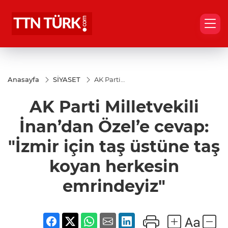
Anasayfa
SİYASET
AK Parti
Milletvekili
İnan’dan
AK Parti Milletvekili
Özel’e
cevap:
"İzmir için
İnan’dan Özel’e cevap:
taş üstüne
taş koyan
"İzmir için taş üstüne taş
herkesin
emrindeyiz"
koyan herkesin
emrindeyiz"