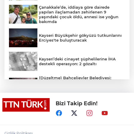
Çanakkale’de, iddiaya göre dairede
yapılan ilaçlamadan zehirlenen 9
yaşındaki çocuk öldü, annesi ise yoğun
bakımda
Kayseri Büyükşehir gökyüzü tutkunlarını
Erciyes'te buluşturacak
Kayseri’deki cinayet şüphelilerine İHA
destekli operasyon: 2 gözaltı
(Düzeltme) Bahçelievler Belediyesi:
"Binanın önceden tahliye edilmesi
nedeniyle ilk belirlemelere göre herhangi
bir can kaybı veya yaralanma
bulunmamaktadır"
Bizi Takip Edin!
Adalet Bakanı Gürlek eski Özel Harekat
Başkanı Behçet Oktay’ın yakınlarını
kabul etti
Psikolog Çapar: "Sıcak havalarda
Gizlilik Politikası