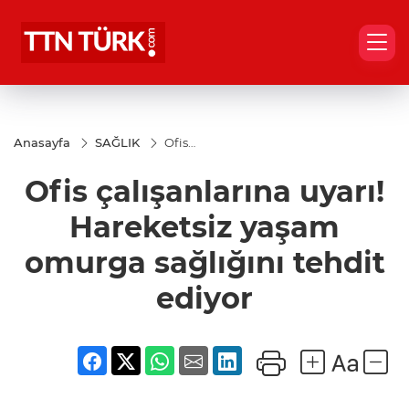
Anasayfa
SAĞLIK
Ofis
çalışanlarına
uyarı!
Ofis çalışanlarına uyarı!
Hareketsiz
yaşam
omurga
Hareketsiz yaşam
sağlığını
tehdit ediyor
omurga sağlığını tehdit
ediyor