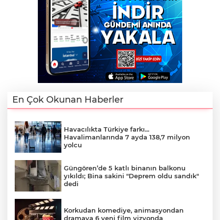
En Çok Okunan Haberler
Havacılıkta Türkiye farkı...
Havalimanlarında 7 ayda 138,7 milyon
yolcu
Güngören’de 5 katlı binanın balkonu
yıkıldı; Bina sakini "Deprem oldu sandık"
dedi
Korkudan komediye, animasyondan
dramaya 6 yeni film vizyonda