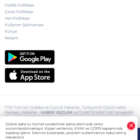
zulalanmış metamfetamin ile yakalanan
Gizlilik Politikası
şahıs tutuklandı
Çerez Politikası
Veri Politikası
Netanyahu, Hamas’ın
Kullanım Şartnamesi
silahsızlandırılmasına yönelik 15
Künye
maddelik yol haritasını reddetti
İletişim
TTN Türk Son Dakika ve Güncel Haberler, Türkiye'nin Dijital Haber
Markası, Haberler -
HABER YAZILIMI
ve TURKTICARET.NET projesidir
Copyright© 2006-2026 Tüm hakları saklıdır.
Sizlere daha iyi hizmet sunabilmek adına sitemizde çerez
konumlandırmaktayız. Kişisel verileriniz, KVKK ve GDPR kapsamında
toplanıp işlenir. Sitemizi kullanarak, çerezleri kullanmamızı kabul etmiş
olacaksınız.