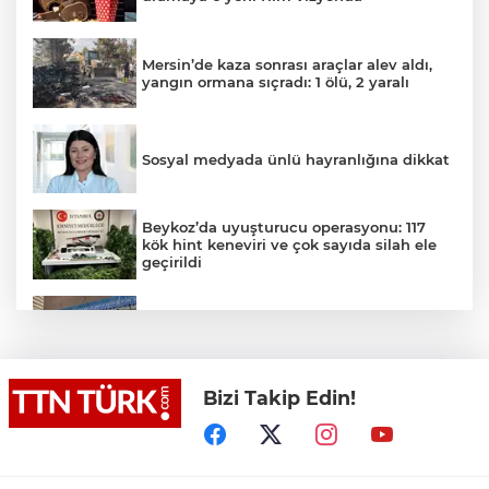
Mersin’de kaza sonrası araçlar alev aldı,
yangın ormana sıçradı: 1 ölü, 2 yaralı
Sosyal medyada ünlü hayranlığına dikkat
Beykoz’da uyuşturucu operasyonu: 117
kök hint keneviri ve çok sayıda silah ele
geçirildi
Valiliğin yasağına rağmen denize giren
hakem boğularak hayatını kaybetti
Bizi Takip Edin!
Denize girmeyin uyarısına aldırış
etmeyen 14 yaşındaki çocuk dalgalara
kapılarak kayboldu
Akülü çocuk aracının tekerleğine