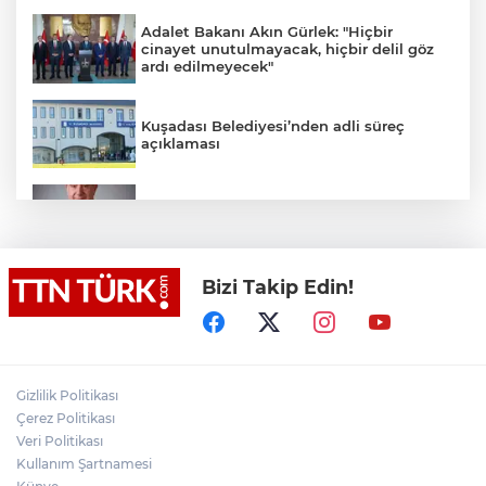
Adalet Bakanı Akın Gürlek: "Hiçbir
cinayet unutulmayacak, hiçbir delil göz
ardı edilmeyecek"
Kuşadası Belediyesi’nden adli süreç
açıklaması
İş Bankası Grubu üst yönetiminde görev
değişimi
Bizi Takip Edin!
Yeni aldığı motosikletle kaza yapan genç
gözyaşları arasında toprağa verildi
Yasaklı madde kullandığı için çocuğu
elinden alınan anneden tüm anne-
Gizlilik Politikası
babalara çağrı
Çerez Politikası
Veri Politikası
Kullanım Şartnamesi
Cumhurbaşkanı Erdoğan, Suudi
Arabistan yolcusu