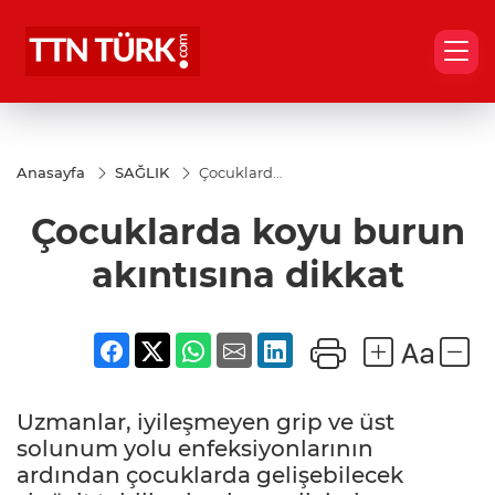
Anasayfa
SAĞLIK
Çocuklarda
koyu
burun
Çocuklarda koyu burun
akıntısına
dikkat
akıntısına dikkat
Uzmanlar, iyileşmeyen grip ve üst
solunum yolu enfeksiyonlarının
ardından çocuklarda gelişebilecek