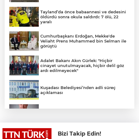
Tayland’da önce babaannesi ve dedesini
öldürdü sonra okula saldırdı: 7 ölü, 22
yaralı
Cumhurbaşkanı Erdoğan, Mekke'de
Veliaht Prens Muhammed bin Selman ile
görüştü
Adalet Bakanı Akın Gürlek: "Hiçbir
cinayet unutulmayacak, hiçbir delil göz
ardı edilmeyecek"
Kuşadası Belediyesi’nden adli süreç
açıklaması
İş Bankası Grubu üst yönetiminde görev
değişimi
Bizi Takip Edin!
Yeni aldığı motosikletle kaza yapan genç