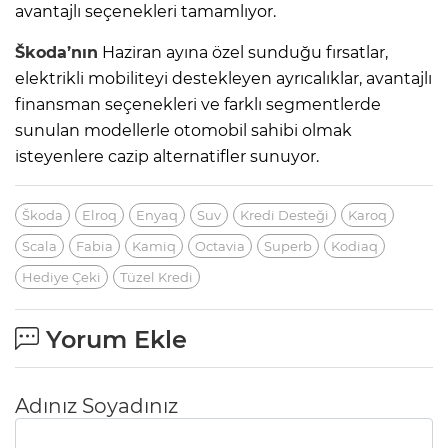
avantajlı seçenekleri tamamlıyor.
Škoda’nın
Haziran ayına özel sunduğu fırsatlar,
elektrikli mobiliteyi destekleyen ayrıcalıklar, avantajlı
finansman seçenekleri ve farklı segmentlerde
sunulan modellerle otomobil sahibi olmak
isteyenlere cazip alternatifler sunuyor.
Škoda
Elroq
Enyaq
Suv
Kredi Desteği
Karoq
Scala
Fabia
Kamiq
Octavia
Superb
Kodiaq
Hediye Çeki
Tüzel Kredi
Yorum Ekle
Adınız Soyadınız