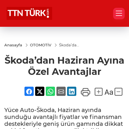
Anasayfa
OTOMOTİV
Škoda’dan
Haziran
Ayına Özel
Škoda’dan Haziran Ayına
Avantajlar
Özel Avantajlar
Yüce Auto-Škoda, Haziran ayında
sunduğu avantajlı fiyatlar ve finansman
destekleriyle geniş ürün gamında dikkat