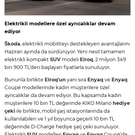
Elektrikli modellere özel ayrıcalıklar devam
ediyor
Škoda
, elektrikli mobiliteyi destekleyen avantajlarını
Haziran ayında da sürdürüyor. Yeni nesil tamamen
elektrikli kompakt
SUV
modeli
Elroq
, 2 milyon 349
bin 900 TL’den başlayan fiyatlarla sunuluyor.
Bununla birlikte
Elroq’un
yanı sıra
Enyaq
ve
Enyaq
Coupé modellerinde kadın müşterilere özel
ayrıcalıklar da devam ediyor. Bu kapsamda kadın
müşterilere 10 bin TL değerinde KIKO Milano
hediye
çeki
ile birlikte, mobil şarj istasyonlarında da
kullanılabilen ve 1 yıl boyunca geçerli 10 bin TL
değerinde D-Charge hediye şarj çeki sunuluyor.
Elektrikli
SUV
modelleri
Enyaq
ve
Enyaq
Coupé’de