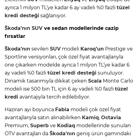
ayrıca 1 milyon TL’ye kadar 6 ay vadeli %0 faizli
tüzel
kredi
desteği
sağlanıyor.
Škoda’nın
SUV
ve sedan modellerinde cazip
fırsatlar
Škoda’nın
sevilen
SUV
modeli
Karoq’un
Prestige ve
Sportline versiyonları, çok özel fiyat avantajlarıyla
öne çıkarken modelde ayrıca 1 milyon TL’ye kadar 6
ay vadeli %0 faizli
tüzel
kredi
desteği
sunuluyor.
Dinamik tasarımıyla dikkat çeken
Scala
Monte Carlo
modeli ise 500 bin TL için 6 ay vadeli %0 faizli
tüzel
kredi
avantajıyla tercih edilebiliyor.
Haziran ayı boyunca
Fabia
modeli çok özel fiyat
avantajlarıyla satın alınabilirken
Kamiq
,
Octavia
Premium,
Superb
ve
Kodiaq
modellerinde sunulan
ÖTV avantajları da
Škoda’nın
geniş ürün gamındaki