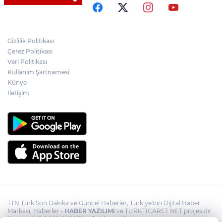
gözyaşları arasında toprağa verildi
Yasaklı madde kullandığı için çocuğu
elinden alınan anneden tüm anne-
Gizlilik Politikası
babalara çağrı
Çerez Politikası
Veri Politikası
Kullanım Şartnamesi
Cumhurbaşkanı Erdoğan, Suudi
Arabistan yolcusu
Künye
İletişim
TTN Türk Son Dakika ve Güncel Haberler, Türkiye'nin Dijital Haber
Markası, Haberler -
HABER YAZILIMI
ve TURKTICARET.NET projesidir
Copyright© 2006-2026 Tüm hakları saklıdır.