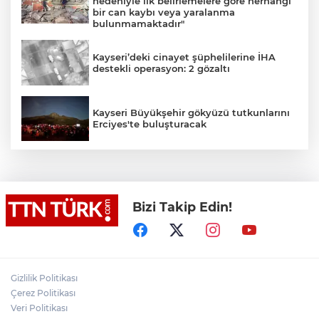
nedeniyle ilk belirlemelere göre herhangi
bir can kaybı veya yaralanma
bulunmamaktadır"
Kayseri’deki cinayet şüphelilerine İHA
destekli operasyon: 2 gözaltı
Kayseri Büyükşehir gökyüzü tutkunlarını
Erciyes'te buluşturacak
Bakan Yumaklı: "İspanya’da
görevlendirilen 2 yangın söndürme
uçağımız, çalışmalarını başarıyla
tamamlayarak yurda döndü"
Bizi Takip Edin!
Psikolog Çapar: "Sıcak havalarda
kendimizi daha gergin, sabırsız ve öfkeli
hissedebiliriz"
Adalet Bakanı Akın Gürlek, 25 Şubat
Gizlilik Politikası
2009’da ölü bulunan dönemin Özel
Harekat Başkanı Behçet Oktay’ın oğlu
Çerez Politikası
Burak Oktay ve kız kardeşi Şule Oktay ile
Veri Politikası
görüştü.