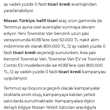
ay vadeli yüzde 0 faizli
ticari kredi
avantajından
yararlanabiliyor.
Nissan Türkiye
,
hafif ticari
araç ürün gamında da
Temmuz ayına özel avantajlar sunmaya devam
ediyor. Yeni Townstar Van benzinli uzun şasi
versiyonunda KOBİ’lere özel 50.000 TL nakit alım
indirimine ek olarak 800.000 TL, 12 ay vadeli yüzde 0
faizli
ticari kredi
seçeneği sunulurken, kısa şasi
benzinli Townstar Van, Townstar Van EV ve Townstar
Combi EV modellerinde ise KOBİ’lere özel 800.000
TL, 12 ay vadeli yüzde 0 faizli
ticari kredi
kampanyası
uygulanıyor.
Temmuz ayı boyunca geçerli olacak kampanyalar
stoklarla sınırlı olup
,
kampanyaya katılan yetkili
satıcılarda sunulmaktadır. Kampanyalara ilişkin
detaylı bilgiye Nissan Yetkili Satıcıları aracılığıyla