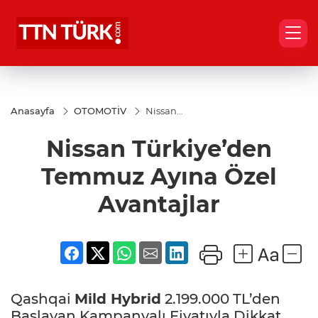
Anasayfa
OTOMOTİV
Nissan
Türkiye’den
Temmuz
Nissan Türkiye’den
Ayına Özel
Avantajlar
Temmuz Ayına Özel
Avantajlar
Qashqai
Mild Hybrid
2.199.000 TL’den
Başlayan Kampanyalı Fiyatıyla Dikkat