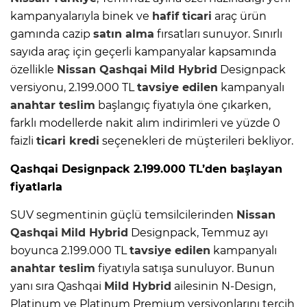
kampanyalarıyla binek ve
hafif ticari
araç ürün
gamında cazip
satın alma
fırsatları sunuyor. Sınırlı
sayıda araç için geçerli kampanyalar kapsamında
özellikle
Nissan Qashqai
Mild Hybrid
Designpack
versiyonu, 2.199.000 TL
tavsiye edilen
kampanyalı
anahtar teslim
başlangıç fiyatıyla öne çıkarken,
farklı modellerde nakit alım indirimleri ve yüzde 0
faizli
ticari kredi
seçenekleri de müşterileri bekliyor.
Qashqai Designpack 2.199.000 TL’den başlayan
fiyatlarla
SUV segmentinin güçlü temsilcilerinden
Nissan
Qashqai
Mild Hybrid
Designpack, Temmuz ayı
boyunca 2.199.000 TL
tavsiye edilen
kampanyalı
anahtar teslim
fiyatıyla satışa sunuluyor. Bunun
yanı sıra Qashqai
Mild Hybrid
ailesinin N-Design,
Platinum ve Platinum Premium versiyonlarını tercih