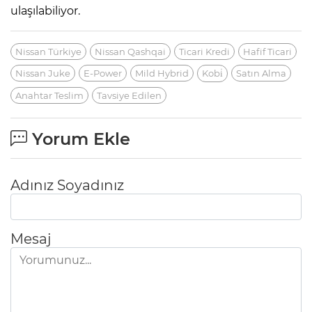
ulaşılabiliyor.
Nissan Türkiye
Nissan Qashqai
Ticari Kredi
Hafif Ticari
Nissan Juke
E-Power
Mild Hybrid
Kobi̇
Satın Alma
Anahtar Teslim
Tavsiye Edilen
Yorum Ekle
Adınız Soyadınız
Mesaj