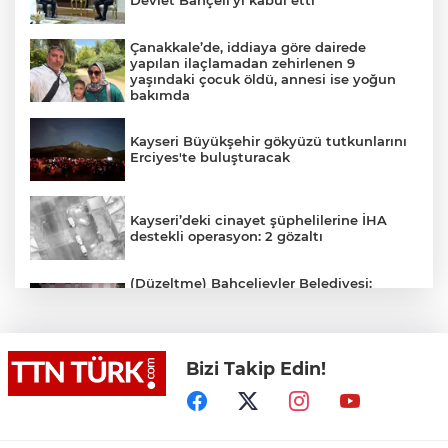
Çanakkale’de, iddiaya göre dairede
yapılan ilaçlamadan zehirlenen 9
yaşındaki çocuk öldü, annesi ise yoğun
bakımda
Kayseri Büyükşehir gökyüzü tutkunlarını
Erciyes'te buluşturacak
Kayseri’deki cinayet şüphelilerine İHA
destekli operasyon: 2 gözaltı
(Düzeltme) Bahçelievler Belediyesi:
"Binanın önceden tahliye edilmesi
nedeniyle ilk belirlemelere göre herhangi
bir can kaybı veya yaralanma
bulunmamaktadır"
Bizi Takip Edin!
Adalet Bakanı Gürlek eski Özel Harekat
Başkanı Behçet Oktay’ın yakınlarını
kabul etti