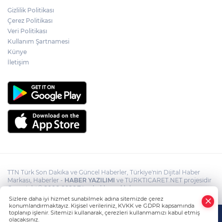
Psikolog Çapar: "Sıcak havalarda
Gizlilik Politikası
kendimizi daha gergin, sabırsız ve öfkeli
Çerez Politikası
hissedebiliriz"
Veri Politikası
Kullanım Şartnamesi
Bakan Yumaklı: "İspanya’da
görevlendirilen 2 yangın söndürme
Künye
uçağımız, çalışmalarını başarıyla
İletişim
tamamlayarak yurda döndü"
TTN Türk Son Dakika ve Güncel Haberler, Türkiye'nin Dijital Haber
Markası, Haberler -
HABER YAZILIMI
ve TURKTICARET.NET projesidir
Copyright© 2006-2026 Tüm hakları saklıdır.
Sizlere daha iyi hizmet sunabilmek adına sitemizde çerez
konumlandırmaktayız. Kişisel verileriniz, KVKK ve GDPR kapsamında
toplanıp işlenir. Sitemizi kullanarak, çerezleri kullanmamızı kabul etmiş
olacaksınız.