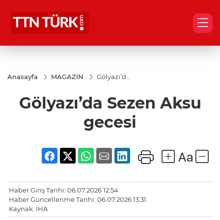
Anasayfa
MAGAZİN
Gölyazı’da
Sezen
Aksu
Gölyazı’da Sezen Aksu
gecesi
gecesi
Haber Giriş Tarihi: 06.07.2026 12:54
Haber Güncellenme Tarihi: 06.07.2026 13:31
Kaynak: İHA