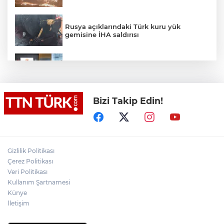
Rusya açıklarındaki Türk kuru yük
gemisine İHA saldırısı
Terörsüz Türkiye yasa teklifi
komisyondan geçti
Bizi Takip Edin!
Lukaku Fener’e mi, Beşiktaş’a mı geliyor?
Akın Gürlek: Örgüt silahları bırakacak,
Gizlilik Politikası
mağaraları boşaltacak
Çerez Politikası
Veri Politikası
Rojin Kabaiş, Hiranur Nilgün Aygar ve
Kullanım Şartnamesi
Kıvanç Uman’ın ailelerini hedef alam
Künye
siber zorbalara operasyon
İletişim