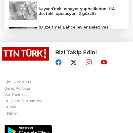
Kayseri’deki cinayet şüphelilerine İHA
destekli operasyon: 2 gözaltı
(Düzeltme) Bahçelievler Belediyesi:
"Binanın önceden tahliye edilmesi
nedeniyle ilk belirlemelere göre herhangi
bir can kaybı veya yaralanma
bulunmamaktadır"
Bizi Takip Edin!
Adalet Bakanı Gürlek eski Özel Harekat
Başkanı Behçet Oktay’ın yakınlarını
kabul etti
Psikolog Çapar: "Sıcak havalarda
Gizlilik Politikası
kendimizi daha gergin, sabırsız ve öfkeli
Çerez Politikası
hissedebiliriz"
Veri Politikası
Kullanım Şartnamesi
Bakan Yumaklı: "İspanya’da
görevlendirilen 2 yangın söndürme
Künye
uçağımız, çalışmalarını başarıyla
İletişim
tamamlayarak yurda döndü"