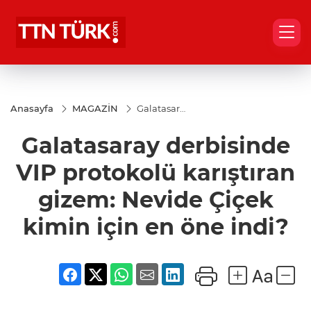
Anasayfa
MAGAZİN
Galatasaray
derbisinde
VIP
Galatasaray derbisinde
protokolü
karıştıran
gizem:
VIP protokolü karıştıran
Nevide
Çiçek
gizem: Nevide Çiçek
kimin için
en öne
kimin için en öne indi?
indi?