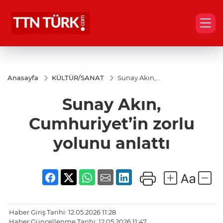
Anasayfa
KÜLTÜR/SANAT
Sunay Akın,
Cumhuriyet’in
zorlu yolunu
Sunay Akın,
anlattı
Cumhuriyet’in zorlu
yolunu anlattı
Haber Giriş Tarihi: 12.05.2026 11:28
Haber Güncellenme Tarihi: 12.05.2026 11:47