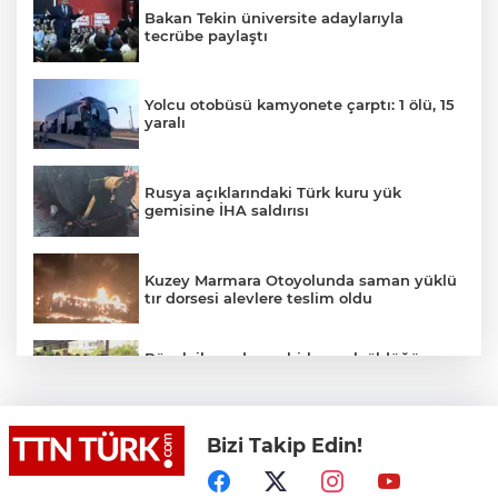
Bakan Tekin üniversite adaylarıyla
tecrübe paylaştı
Yolcu otobüsü kamyonete çarptı: 1 ölü, 15
yaralı
Rusya açıklarındaki Türk kuru yük
gemisine İHA saldırısı
Kuzey Marmara Otoyolunda saman yüklü
tır dorsesi alevlere teslim oldu
Böcek ilacından zehirlenerek öldüğü
iddia edilen Yusuf Talha son yolculuğuna
uğurlandı
Bizi Takip Edin!
İstanbul’dan Tekirdağ’a hafta sonu akını:
Kilometrelerce araç kuyruğu