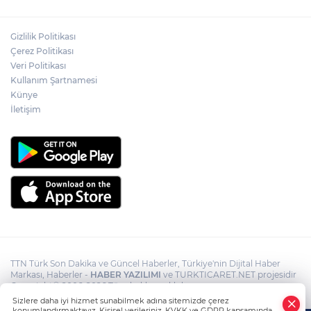
Akın Gürlek: Örgüt silahları bırakacak,
Gizlilik Politikası
mağaraları boşaltacak
Çerez Politikası
Veri Politikası
Kullanım Şartnamesi
Terörsüz Türkiye yasa teklifi
komisyondan geçti
Künye
İletişim
TTN Türk Son Dakika ve Güncel Haberler, Türkiye'nin Dijital Haber
Markası, Haberler -
HABER YAZILIMI
ve TURKTICARET.NET projesidir
Copyright© 2006-2026 Tüm hakları saklıdır.
Sizlere daha iyi hizmet sunabilmek adına sitemizde çerez
konumlandırmaktayız. Kişisel verileriniz, KVKK ve GDPR kapsamında