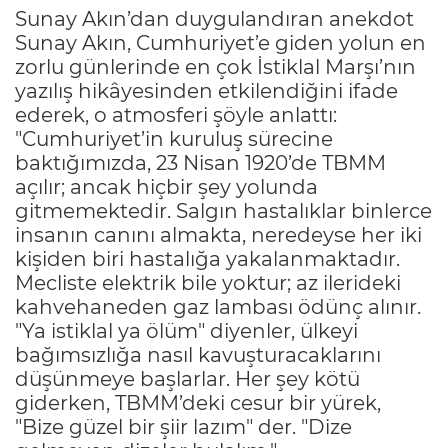
Sunay Akın’dan duygulandıran anekdot
Sunay Akın, Cumhuriyet’e giden yolun en
zorlu günlerinde en çok İstiklal Marşı’nın
yazılış hikâyesinden etkilendiğini ifade
ederek, o atmosferi şöyle anlattı:
"Cumhuriyet’in kuruluş sürecine
baktığımızda, 23 Nisan 1920’de TBMM
açılır; ancak hiçbir şey yolunda
gitmemektedir. Salgın hastalıklar binlerce
insanın canını almakta, neredeyse her iki
kişiden biri hastalığa yakalanmaktadır.
Mecliste elektrik bile yoktur; az ilerideki
kahvehaneden gaz lambası ödünç alınır.
"Ya istiklal ya ölüm" diyenler, ülkeyi
bağımsızlığa nasıl kavuşturacaklarını
düşünmeye başlarlar. Her şey kötü
giderken, TBMM’deki cesur bir yürek,
"Bize güzel bir şiir lazım" der. "Dize