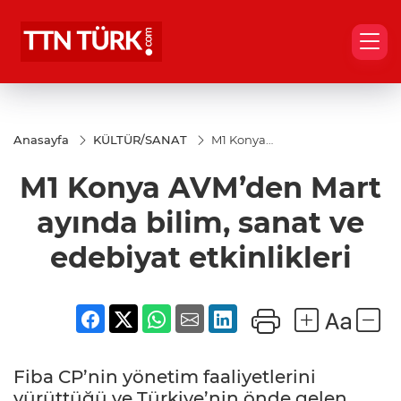
Anasayfa
KÜLTÜR/SANAT
M1 Konya
AVM’den
Mart
M1 Konya AVM’den Mart
ayında
bilim,
sanat ve
ayında bilim, sanat ve
edebiyat
etkinlikleri
edebiyat etkinlikleri
Fiba CP’nin yönetim faaliyetlerini
yürüttüğü ve Türkiye’nin önde gelen