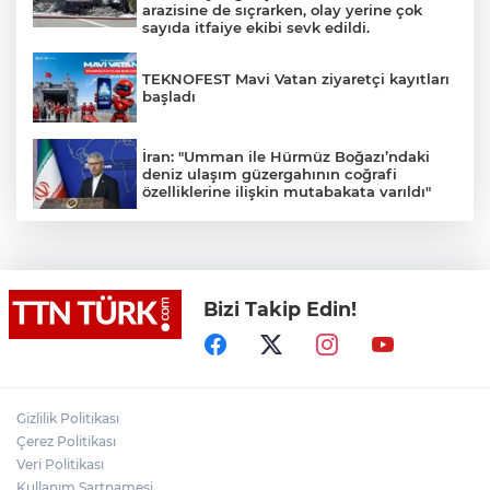
arazisine de sıçrarken, olay yerine çok
sayıda itfaiye ekibi sevk edildi.
TEKNOFEST Mavi Vatan ziyaretçi kayıtları
başladı
İran: "Umman ile Hürmüz Boğazı’ndaki
deniz ulaşım güzergahının coğrafi
özelliklerine ilişkin mutabakata varıldı"
Osman Gazi platformu Eylül'de göreve
başlayacak... Gabar’da günlük petrol
üretimi 83 bin 200 varile ulaştı
Bizi Takip Edin!
Suikast timinin son firarisinin kaçışı bitti,
yargı başladı
Gizlilik Politikası
Üsküdar’da Başkan Vekili seçimi krizi!
Geçersiz oy tartışması çıktı
Çerez Politikası
Veri Politikası
Kullanım Şartnamesi