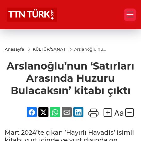
Anasayfa
KÜLTÜR/SANAT
Arslanoğlu’nun
‘Satırları
Arasında
Arslanoğlu’nun ‘Satırları
Huzuru
Bulacaksın’
kitabı çıktı
Arasında Huzuru
Bulacaksın’ kitabı çıktı
Mart 2024’te çıkan ’Hayırlı Havadis’ isimli
kitabı yurt içinde ve yurt dışında on