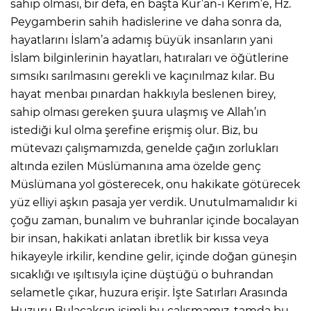
sahip olması, bir defa, en başta Kur’an-ı Kerim’e, Hz.
Peygamberin sahih hadislerine ve daha sonra da,
hayatlarını İslam’a adamış büyük insanların yani
İslam bilginlerinin hayatları, hatıraları ve öğütlerine
sımsıkı sarılmasını gerekli ve kaçınılmaz kılar. Bu
hayat menbaı pınardan hakkıyla beslenen birey,
sahip olması gereken şuura ulaşmış ve Allah’ın
istediği kul olma şerefine erişmiş olur. Biz, bu
mütevazı çalışmamızda, genelde çağın zorlukları
altında ezilen Müslümanına ama özelde genç
Müslümana yol gösterecek, onu hakikate götürecek
yüz elliyi aşkın pasaja yer verdik. Unutulmamalıdır ki
çoğu zaman, bunalım ve buhranlar içinde bocalayan
bir insan, hakikati anlatan ibretlik bir kıssa veya
hikayeyle irkilir, kendine gelir, içinde doğan güneşin
sıcaklığı ve ışıltısıyla içine düştüğü o buhrandan
selametle çıkar, huzura erişir. İşte Satırları Arasında
Huzuru Bulacaksın isimli bu çalışmamız, tamda bu