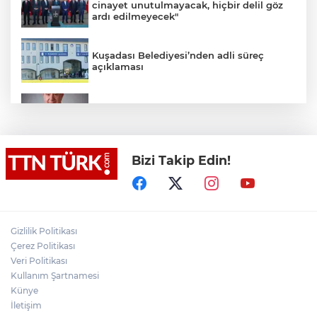
cinayet unutulmayacak, hiçbir delil göz
ardı edilmeyecek"
Kuşadası Belediyesi’nden adli süreç
açıklaması
İş Bankası Grubu üst yönetiminde görev
değişimi
Bizi Takip Edin!
Yeni aldığı motosikletle kaza yapan genç
gözyaşları arasında toprağa verildi
Yasaklı madde kullandığı için çocuğu
elinden alınan anneden tüm anne-
Gizlilik Politikası
babalara çağrı
Çerez Politikası
Veri Politikası
Kullanım Şartnamesi
Cumhurbaşkanı Erdoğan, Suudi
Arabistan yolcusu
Künye
İletişim