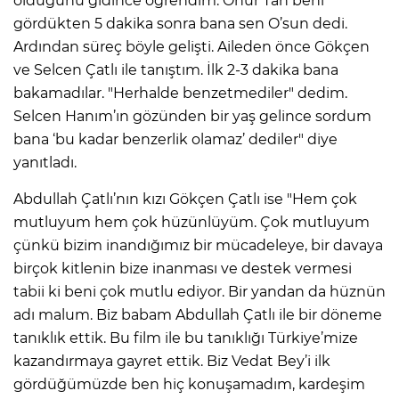
olduğunu gidince öğrendim. Onur Tan beni
gördükten 5 dakika sonra bana sen O’sun dedi.
Ardından süreç böyle gelişti. Aileden önce Gökçen
ve Selcen Çatlı ile tanıştım. İlk 2-3 dakika bana
bakamadılar. "Herhalde benzetmediler" dedim.
Selcen Hanım’ın gözünden bir yaş gelince sordum
bana ‘bu kadar benzerlik olamaz’ dediler" diye
yanıtladı.
Abdullah Çatlı’nın kızı Gökçen Çatlı ise "Hem çok
mutluyum hem çok hüzünlüyüm. Çok mutluyum
çünkü bizim inandığımız bir mücadeleye, bir davaya
birçok kitlenin bize inanması ve destek vermesi
tabii ki beni çok mutlu ediyor. Bir yandan da hüznün
adı malum. Biz babam Abdullah Çatlı ile bir döneme
tanıklık ettik. Bu film ile bu tanıklığı Türkiye’mize
kazandırmaya gayret ettik. Biz Vedat Bey’i ilk
gördüğümüzde ben hiç konuşamadım, kardeşim