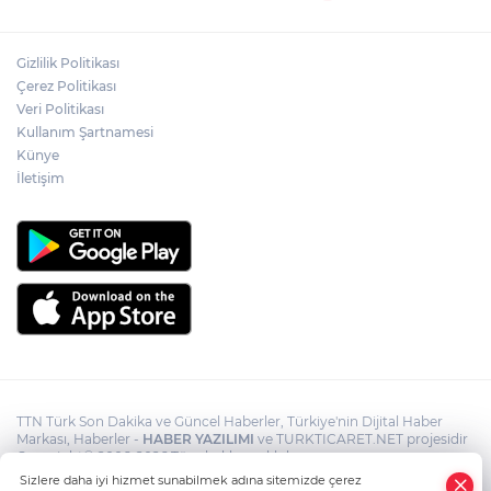
yaralı
Gizlilik Politikası
Gürsel Tekin’den 'tutarlılık' mesajı... Tarihi
meselelerde pusula net olmalı
Çerez Politikası
Veri Politikası
Kullanım Şartnamesi
UEFA Avrupa Ligi: Hradec Kralove: 0 -
Künye
Beşiktaş: 1 (Maç sonucu)
İletişim
TTN Türk Son Dakika ve Güncel Haberler, Türkiye'nin Dijital Haber
Markası, Haberler -
HABER YAZILIMI
ve TURKTICARET.NET projesidir
Copyright© 2006-2026 Tüm hakları saklıdır.
Sizlere daha iyi hizmet sunabilmek adına sitemizde çerez