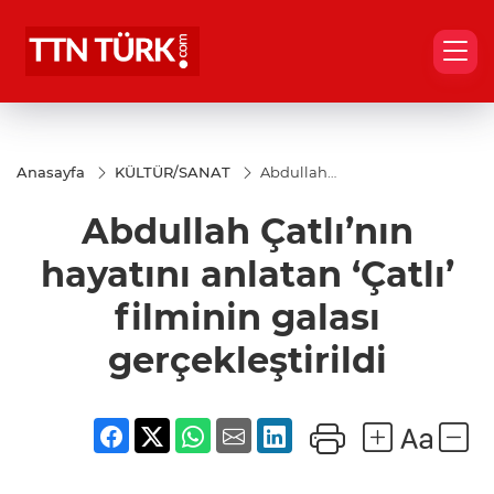
Anasayfa
KÜLTÜR/SANAT
Abdullah
Çatlı’nın
hayatını
Abdullah Çatlı’nın
anlatan ‘Çatlı’
filminin galası
gerçekleştirildi
hayatını anlatan ‘Çatlı’
filminin galası
gerçekleştirildi