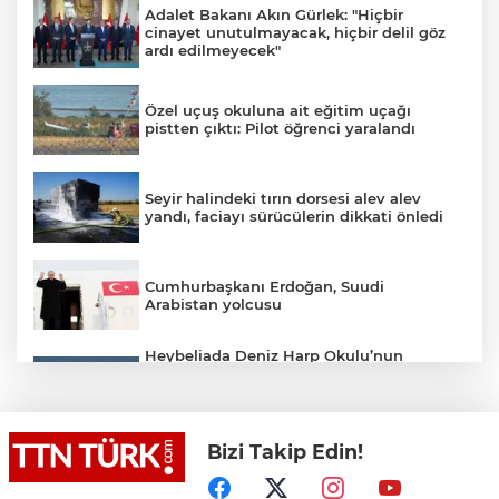
Adalet Bakanı Akın Gürlek: "Hiçbir
cinayet unutulmayacak, hiçbir delil göz
ardı edilmeyecek"
Özel uçuş okuluna ait eğitim uçağı
pistten çıktı: Pilot öğrenci yaralandı
Seyir halindeki tırın dorsesi alev alev
yandı, faciayı sürücülerin dikkati önledi
Cumhurbaşkanı Erdoğan, Suudi
Arabistan yolcusu
Heybeliada Deniz Harp Okulu’nun
çatısında tadilat sırasında yangın çıktı.
Olay yerine çevre ilçelerden çok sayıda
itfaiye ekibi sevk edilirken, yangına
müdahale devam ediyor.
Bizi Takip Edin!
Tayland’da önce babaannesi ve dedesini
öldürdü sonra okula saldırdı: 7 ölü, 22