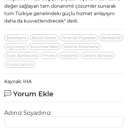
değer sağlayan tam donanımlı çözümler sunarak
tüm Türkiye genelindeki güçlü hizmet anlayışını
daha da kuvvetlendirecek" dedi.
Şekerbank
Burak Somer
Finansal Piyasalar
Bankacılık
Ing Group
Kurumsal Satış
Hazine Pazarlama
Ticari Bankacılık
Finans
Koçbank
Garanti Bankası
Finans Yatırım
Kaynak: İHA
Yorum Ekle
Adınız Soyadınız