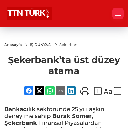
Anasayfa
İŞ DÜNYASI
Şekerbank’ta
üst düzey
atama
Şekerbank’ta üst düzey
atama
Bankacılık
sektöründe 25 yılı aşkın
deneyime sahip
Burak Somer
,
Şekerbank
Finansal Piyasalardan