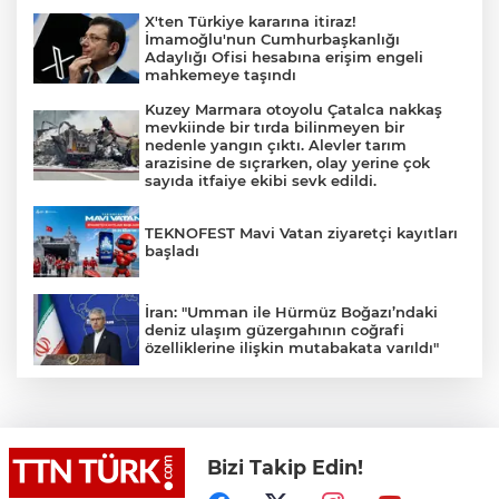
X'ten Türkiye kararına itiraz!
İmamoğlu'nun Cumhurbaşkanlığı
Adaylığı Ofisi hesabına erişim engeli
mahkemeye taşındı
Kuzey Marmara otoyolu Çatalca nakkaş
mevkiinde bir tırda bilinmeyen bir
nedenle yangın çıktı. Alevler tarım
arazisine de sıçrarken, olay yerine çok
sayıda itfaiye ekibi sevk edildi.
TEKNOFEST Mavi Vatan ziyaretçi kayıtları
başladı
İran: "Umman ile Hürmüz Boğazı’ndaki
deniz ulaşım güzergahının coğrafi
özelliklerine ilişkin mutabakata varıldı"
Osman Gazi platformu Eylül'de göreve
başlayacak... Gabar’da günlük petrol
üretimi 83 bin 200 varile ulaştı
Bizi Takip Edin!
Suikast timinin son firarisinin kaçışı bitti,