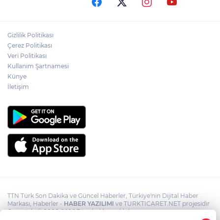
yargı başladı
Gizlilik Politikası
Üsküdar’da Başkan Vekili seçimi krizi!
Geçersiz oy tartışması çıktı
Çerez Politikası
Veri Politikası
Kullanım Şartnamesi
Şenkaya Belediye Başkanı Görbil Özcan
Künye
partisinden istifa etti
İletişim
TTN Türk Son Dakika ve Güncel Haberler, Türkiye'nin Dijital Haber
Markası, Haberler -
HABER YAZILIMI
ve TURKTICARET.NET projesidir
Copyright© 2006-2026 Tüm hakları saklıdır.