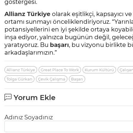
göstergesi.
Allianz Türkiye
olarak eşitlikçi, kapsayıcı v
ortamı sunmayı önceliklendiriyoruz. “Yarınla
potansiyellerini en iyi şekilde ortaya koyabil
inşa ediyor, yalnızca bugünün değil, gelece
yaratıyoruz. Bu
başarı
, bu vizyonu birlikt
arkadaşlarımızın.”
Allianz Türkiye
Great Place To Work
Kurum Kültürü
Çalışa
Tolga Gürkan
Çevik Çalışma
Başarı
Yorum Ekle
Adınız Soyadınız