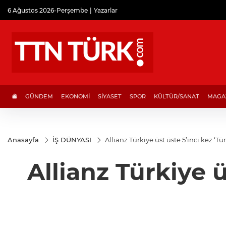
6 Ağustos 2026-Perşembe
Yazarlar
GÜNDEM
EKONOMİ
SİYASET
SPOR
KÜLTÜR/SANAT
MAGA
Anasayfa
İŞ DÜNYASI
Allianz 
Allianz Türkiye ü