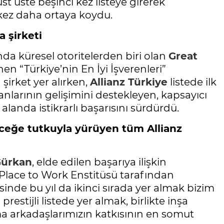
üst üste beşinci kez listeye girerek
kez daha ortaya koydu.
a şirketi
a küresel otoritelerden biri olan
Great
en “Türkiye’nin En İyi İşverenleri”
 şirket yer alırken,
Allianz Türkiye
listede ilk
ışanlarının gelişimini destekleyen, kapsayıcı
landa istikrarlı başarısını sürdürdü.
eğe tutkuyla yürüyen tüm Allianz
Gürkan
, elde edilen başarıya ilişkin
 Place to Work Enstitüsü tarafından
tesinde bu yıl da ikinci sırada yer almak bizim
restijli listede yer almak, birlikte inşa
a arkadaşlarımızın katkısının en somut