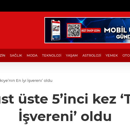
ZİN
SAĞLIK
MODA
TEKNOLOJİ
YAŞAM
ASTROLOJİ
YEMEK
OTO
Türkiye üst üste 5’inci kez ‘Türkiye’nin En İyi İşvereni’ oldu
st üste 5’inci kez ‘
İşvereni’ oldu