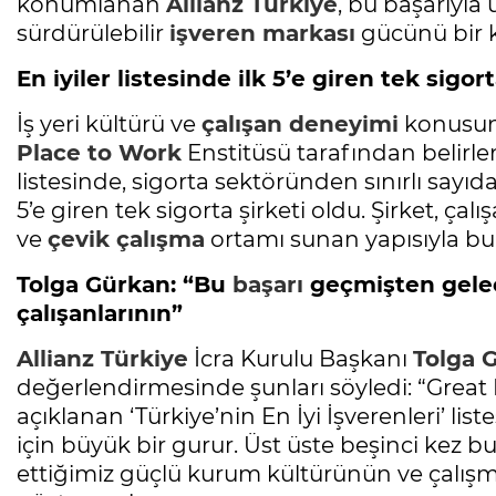
konumlanan
Allianz Türkiye
, bu başarıyla 
sürdürülebilir
işveren markası
gücünü bir 
En iyiler listesinde ilk 5’e giren tek sigort
İş yeri kültürü ve
çalışan deneyimi
konusund
Place to Work
Enstitüsü tarafından belirlen
listesinde, sigorta sektöründen sınırlı sayıda
5’e giren tek sigorta şirketi oldu. Şirket, çal
ve
çevik çalışma
ortamı sunan yapısıyla bu a
Tolga Gürkan: “Bu
başarı
geçmişten gelec
çalışanlarının”
Allianz Türkiye
İcra Kurulu Başkanı
Tolga 
değerlendirmesinde şunları söyledi: “Great
açıklanan ‘Türkiye’nin En İyi İşverenleri’ lis
için büyük bir gurur. Üst üste beşinci kez bu p
ettiğimiz güçlü kurum kültürünün ve çalışm