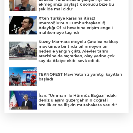
ekmeğimizi paylaştık sonucu bize bu
şekilde mal oldu"
X'ten Türkiye kararına itiraz!
İmamoğlu'nun Cumhurbaşkanlığı
Adaylığı Ofisi hesabına erişim engeli
mahkemeye taşındı
Kuzey Marmara otoyolu Çatalca nakkaş
mevkiinde bir tırda bilinmeyen bir
nedenle yangın çıktı. Alevler tarım
arazisine de sıçrarken, olay yerine çok
sayıda itfaiye ekibi sevk edildi.
TEKNOFEST Mavi Vatan ziyaretçi kayıtları
başladı
İran: "Umman ile Hürmüz Boğazı’ndaki
deniz ulaşım güzergahının coğrafi
özelliklerine ilişkin mutabakata varıldı"
Osman Gazi platformu Eylül'de göreve
başlayacak... Gabar’da günlük petrol
üretimi 83 bin 200 varile ulaştı