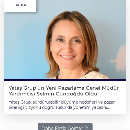
HABER
Yataş Grup’un Yeni Pazarlama Genel Müdür
Yardımcısı Selmin Gündoğdu Oldu
Yataş Grup, sürdürülebilir büyüme hedefleri ve pazar
liderliği vizyonu doğrultusunda yönetim yapısını
güçlendirmeye devam ediyor. Bu kapsamda, Eylül
2021’den bu yana Yataş Bedding Pazarlama Direktörü
olarak görev yapan Selmin Gündoğdu, Yataş Grup
Pazarlama Genel Müdür Yardımcısı görevine atandı.
Daha Fazla Göster