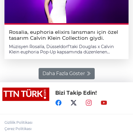
Rosalia, euphoria elixirs lansmanı için özel
tasarım Calvin Klein Collection giydi.
Müzisyen Rosalía, Düsseldorf’taki Douglas x Calvin
Klein euphoria Pop-Up kapsamında düzenlenen
euphoria elixirs lansmanında, Veronica Leoni imzalı özel
tasarım Calvin Klein Collection tercih etti. Rosalía,
Veronica Leoni tarafından Calvin Klein Collection için
özel olarak tasarlanan, ince askılı detaya ve sırt
Daha Fazla Göster
dekoltesine sahip, beyaz ipek saten, yere kadar uzanan
sütun siluetli bir elbise giydi.
Bizi Takip Edin!
Gizlilik Politikası
Çerez Politikası