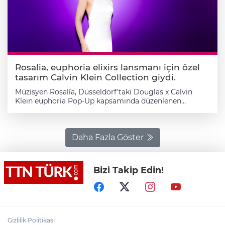
Rosalia, euphoria elixirs lansmanı için özel
tasarım Calvin Klein Collection giydi.
Müzisyen Rosalía, Düsseldorf’taki Douglas x Calvin
Klein euphoria Pop-Up kapsamında düzenlenen
euphoria elixirs lansmanında, Veronica Leoni imzalı özel
tasarım Calvin Klein Collection tercih etti. Rosalía,
Veronica Leoni tarafından Calvin Klein Collection için
özel olarak tasarlanan, ince askılı detaya ve sırt
Daha Fazla Göster
dekoltesine sahip, beyaz ipek saten, yere kadar uzanan
sütun siluetli bir elbise giydi.
Bizi Takip Edin!
Gizlilik Politikası