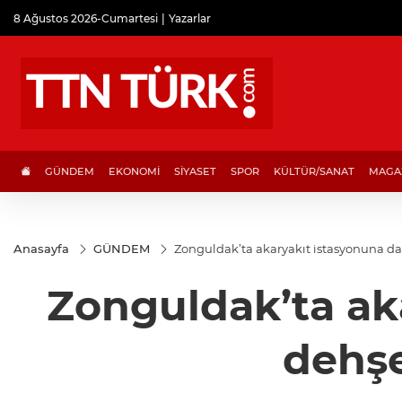
8 Ağustos 2026-Cumartesi
Yazarlar
GÜNDEM
EKONOMİ
SİYASET
SPOR
KÜLTÜR/SANAT
MAGA
Anasayfa
GÜNDEM
Zonguldak’ta akaryakıt istasyonuna dala
Zonguldak’ta ak
dehşe