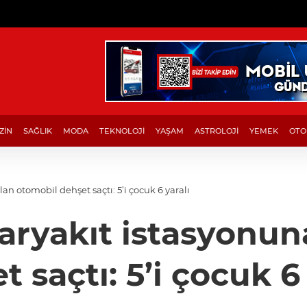
ZİN
SAĞLIK
MODA
TEKNOLOJİ
YAŞAM
ASTROLOJİ
YEMEK
OTO
n otomobil dehşet saçtı: 5’i çocuk 6 yaralı
aryakıt istasyonun
t saçtı: 5’i çocuk 6 