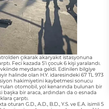
ntrolden çıkarak akaryakıt istasyonuna
tı. Feci kazada 5’i çocuk 6 kişi yaralandı.
evkiinde meydana geldi. Edinilen bilgiye
yir halinde olan H.Y. idaresindeki 67 TL 973
ksiyon hakimiyetini kaybetmesi sonucu
avrulan otomobil, yol kenarında bulunan bir
ki başka bir araca, ardından da o esnada
lara çarptı.
turan G.D., A.D., B.D., Y.S. ve E.A. isimli 5