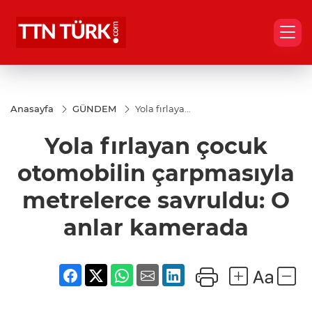
Anasayfa
GÜNDEM
Yola fırlayan
çocuk
otomobilin
Yola fırlayan çocuk
çarpmasıyla
metrelerce
savruldu: O
otomobilin çarpmasıyla
anlar
kamerada
metrelerce savruldu: O
anlar kamerada