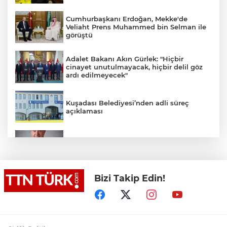
Cumhurbaşkanı Erdoğan, Mekke'de
Veliaht Prens Muhammed bin Selman ile
görüştü
Adalet Bakanı Akın Gürlek: "Hiçbir
cinayet unutulmayacak, hiçbir delil göz
ardı edilmeyecek"
Kuşadası Belediyesi’nden adli süreç
açıklaması
İş Bankası Grubu üst yönetiminde görev
değişimi
Bizi Takip Edin!
Yeni aldığı motosikletle kaza yapan genç
gözyaşları arasında toprağa verildi
Yasaklı madde kullandığı için çocuğu
elinden alınan anneden tüm anne-