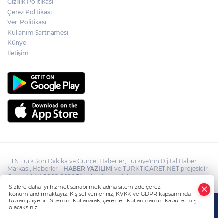
Gizlilik Politikası
babalara çağrı
Çerez Politikası
Veri Politikası
Kullanım Şartnamesi
Cumhurbaşkanı Erdoğan, Suudi
Arabistan yolcusu
Künye
İletişim
TTN Türk Son Dakika ve Güncel Haberler, Türkiye'nin Dijital Haber
Markası, Haberler -
HABER YAZILIMI
ve TURKTICARET.NET projesidir
Copyright© 2006-2026 Tüm hakları saklıdır.
Sizlere daha iyi hizmet sunabilmek adına sitemizde çerez
konumlandırmaktayız. Kişisel verileriniz, KVKK ve GDPR kapsamında
toplanıp işlenir. Sitemizi kullanarak, çerezleri kullanmamızı kabul etmiş
olacaksınız.
Anasayfa
Haber Ara
Yazarlar
İhbar Hattı