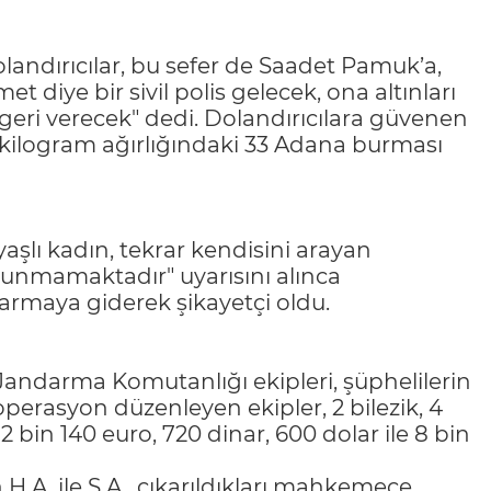
landırıcılar, bu sefer de Saadet Pamuk’a,
t diye bir sivil polis gelecek, ona altınları
geri verecek" dedi. Dolandırıcılara güvenen
2 kilogram ağırlığındaki 33 Adana burması
aşlı kadın, tekrar kendisini arayan
unmamaktadır" uyarısını alınca
ndarmaya giderek şikayetçi oldu.
Jandarma Komutanlığı ekipleri, şüphelilerin
 operasyon düzenleyen ekipler, 2 bilezik, 4
 2 bin 140 euro, 720 dinar, 600 dolar ile 8 bin
.A. ile S.A., çıkarıldıkları mahkemece