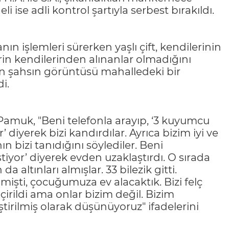
 ise adli kontrol şartıyla serbest bırakıldı.
anın işlemleri sürerken yaşlı çift, kendilerinin
erin kendilerinden alınanlar olmadığını
len şahsın görüntüsü mahalledeki bir
i.
Pamuk, "Beni telefonla arayıp, ‘3 kuyumcu
’ diyerek bizi kandırdılar. Ayrıca bizim iyi ve
n bizi tanıdığını söylediler. Beni
tiyor’ diyerek evden uzaklaştırdı. O sırada
altınları almışlar. 33 bilezik gitti.
elmişti, çocuğumuza ev alacaktık. Bizi felç
geçirildi ama onlar bizim değil. Bizim
ğiştirilmiş olarak düşünüyoruz" ifadelerini