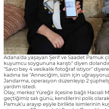
Adana’da yaşayan Şerif ve Saadet Pamuk çifti
kuyumcu soygununa karıştı" diyen dolandırıcı
"Savcı bey 4 vesikalık fotoğraf istiyor" diye
kadına ise "Anneciğim, sizin için uğraşıyoruz" 
Jandarma, operasyon düzenleyip 2 şüpheliyi gö
yardım istedi.
Olay, merkez Yüreğir ilçesine bağlı Hacıali
geçtiğimiz salı günü, kendilerini polis olarak
Pamuk’u arayıp eşiyle birlikte isimlerinin k