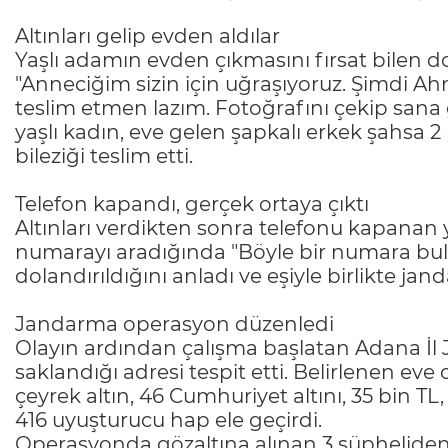
Altınları gelip evden aldılar
Yaşlı adamın evden çıkmasını fırsat bilen do
"Anneciğim sizin için uğraşıyoruz. Şimdi Ahme
teslim etmen lazım. Fotoğrafını çekip sana 
yaşlı kadın, eve gelen şapkalı erkek şahsa 
bileziği teslim etti.
Telefon kapandı, gerçek ortaya çıktı
Altınları verdikten sonra telefonu kapanan y
numarayı aradığında "Böyle bir numara bul
dolandırıldığını anladı ve eşiyle birlikte ja
Jandarma operasyon düzenledi
Olayın ardından çalışma başlatan Adana İl 
saklandığı adresi tespit etti. Belirlenen eve
çeyrek altın, 46 Cumhuriyet altını, 35 bin TL,
416 uyuşturucu hap ele geçirdi.
Operasyonda gözaltına alınan 3 şüpheliden H