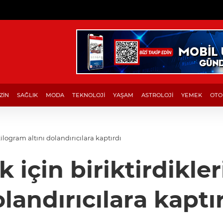
ZİN
SAĞLIK
MODA
TEKNOLOJİ
YAŞAM
ASTROLOJİ
YEMEK
OTO
2 kilogram altını dolandırıcılara kaptırdı
k için biriktirdikle
landırıcılara kaptı