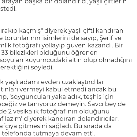
ayan başka bir dolandırıcı, yaşlı çiftlerin
stedi.
ırakıp kaçmış" diyerek yaşlı çifti kandıran
 torunlarının isimlerini de sayıp, Şerif ve
k fotoğrafı yollayıp güven kazandı. Bir
da 33 bilezikleri olduğunu öğrenen
de soyulan kuyumcudaki altın olup olmadığını
erektiğini söyledi.
rek yaşlı adamı evden uzaklaştırdılar
ltınları vermeyi kabul etmedi ancak bu
p, ’soyguncuları yakaladık, teşhis için
receğiz ve tanıyoruz demeyin. Savcı bey de
Evde 2 vesikalık fotoğrafının olduğunu
f lazım’ diyerek kandıran dolandırıcılar,
afçıya gitmesini sağladı. Bu sırada da
i telefonda tutmaya devam etti.