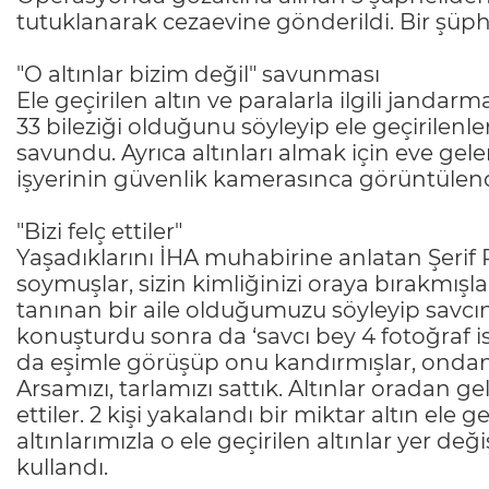
tutuklanarak cezaevine gönderildi. Bir şüpheli
"O altınlar bizim değil" savunması
Ele geçirilen altın ve paralarla ilgili jandarm
33 bileziği olduğunu söyleyip ele geçirilenl
savundu. Ayrıca altınları almak için eve ge
işyerinin güvenlik kamerasınca görüntülend
"Bizi felç ettiler"
Yaşadıklarını İHA muhabirine anlatan Şerif 
soymuşlar, sizin kimliğinizi oraya bırakmışlar
tanınan bir aile olduğumuzu söyleyip savcını
konuşturdu sonra da ‘savcı bey 4 fotoğraf is
da eşimle görüşüp onu kandırmışlar, ondan da 
Arsamızı, tarlamızı sattık. Altınlar oradan g
ettiler. 2 kişi yakalandı bir miktar altın ele 
altınlarımızla o ele geçirilen altınlar yer de
kullandı.