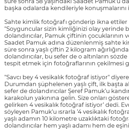
süre sonra 58 yaşındaki Saadet Pamuk’u da ar
başka odalarda kendileriyle konuşmalarını i
Sahte kimlik fotoğrafı gönderip ikna ettiler
"Soyguncular sizin kimliğinizi olay yerinde b
dolandırıcılar, Pamuk çiftinin çocuklarının ve
Saadet Pamuk adına düzenlenmiş sahte kimli
süre sonra yaşlı çiftin 2 kilogram ağırlığın
dolandırıcılar, bu sefer de o altınların söz
tespit etmek için fotoğraflarının çekilmesi g
"Savcı bey 4 vesikalık fotoğraf istiyor" diye
Durumdan şüphelenen yaşlı çift, ilk başta a
sefer de dolandırıcılar Şeref Pamuk’u kandırı
karakolun yakınına gelin. Size onları göste
gelirken 4 vesikalık fotoğraf istiyor’ dedi. 
söyleyen Pamuk’u ısrarla ’4 vesikalık fotoğra
yaşlı adamın 10 kilometre uzaklıktaki fotoğr
dolandırıcılar hem yaşlı adamı hem de eşin