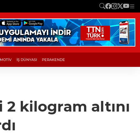
MOTİV
İŞ DÜNYASI
PERAKENDE
ri 2 kilogram altını
rdı