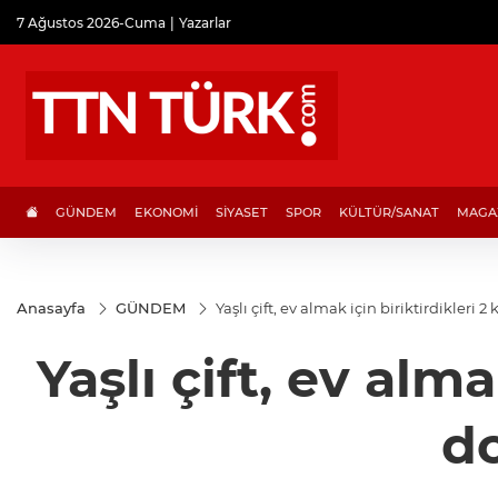
7 Ağustos 2026-Cuma
Yazarlar
GÜNDEM
EKONOMİ
SİYASET
SPOR
KÜLTÜR/SANAT
MAGA
Anasayfa
GÜNDEM
Yaşlı çift, ev almak için biriktirdikleri 
Yaşlı çift, ev alma
do