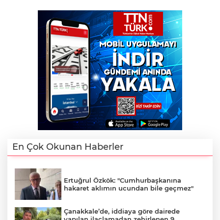
En Çok Okunan Haberler
Ertuğrul Özkök: "Cumhurbaşkanına
hakaret aklımın ucundan bile geçmez"
Çanakkale’de, iddiaya göre dairede
yapılan ilaçlamadan zehirlenen 9