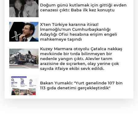
Doğum günü kutlamak için gittiği evden
cenazesi çıktı: Baba ilk kez konuştu
X'ten Türkiye kararına itiraz!
İmamoğlu'nun Cumhurbaşkanlığı
Adaylığı Ofisi hesabına erişim engeli
mahkemeye taşındı
Kuzey Marmara otoyolu Çatalca nakkaş
mevkiinde bir tırda bilinmeyen bir
nedenle yangın çıktı. Alevler tarım
arazisine de sıçrarken, olay yerine çok
sayıda itfaiye ekibi sevk edildi.
Bakan Yumaklı: "Yurt genelinde 107 bin
113 gıda denetimi gerçekleştirdik"
TEKNOFEST Mavi Vatan ziyaretçi kayıtları
başladı
İran: "Umman ile Hürmüz Boğazı’ndaki
deniz ulaşım güzergahının coğrafi