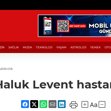
ZİN
SAĞLIK
MODA
TEKNOLOJİ
YAŞAM
ASTROLOJİ
YEMEK
OTO
ldırıldı
Haluk Levent hastan