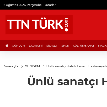
6 Ağustos 2026-Perşembe
Yazarlar
GÜNDEM
EKONOMİ
SİYASET
SPOR
KÜLTÜR/SANAT
MAGA
Anasayfa
GÜNDEM
Ünlü sanatçı Haluk Levent hastaneye ka
Ünlü sanatçı 