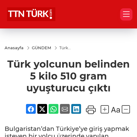
Anasayfa
GÜNDEM
Türk
yolcunun
belinden 5
Türk yolcunun belinden
kilo 510
gram
uyuşturucu
5 kilo 510 gram
çıktı
uyuşturucu çıktı
Bulgaristan’dan Türkiye’ye giriş yapmak
isteyen bir yolcu üzerinde yapılan