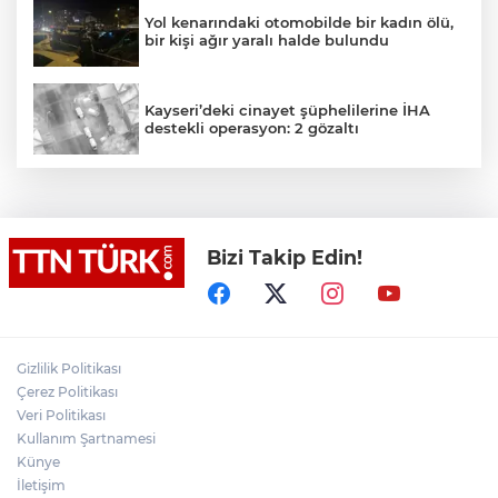
Yol kenarındaki otomobilde bir kadın ölü,
bir kişi ağır yaralı halde bulundu
Kayseri’deki cinayet şüphelilerine İHA
destekli operasyon: 2 gözaltı
Bahçelievler’de 4 katlı boş bina çöktü
Bizi Takip Edin!
Cumhurbaşkanı Erdoğan, MHP lideri
Devlet Bahçeli’yi kabul etti
Gizlilik Politikası
FETÖ’nün suikast timinin son firarisi
tutuklandı
Çerez Politikası
Veri Politikası
Kullanım Şartnamesi
Cumhurbaşkanı Erdoğan’dan 'Terörsüz
Künye
Türkiye' mesajı
İletişim