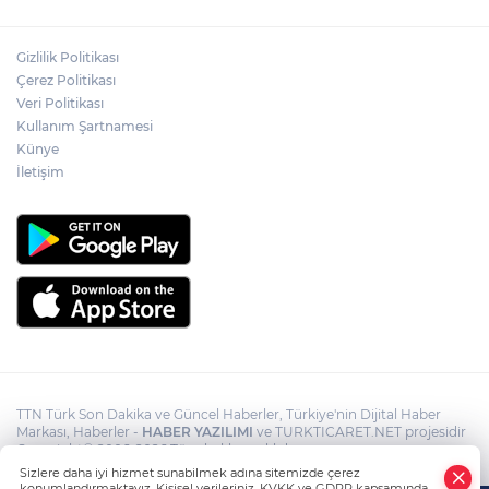
kabul etti
Psikolog Çapar: "Sıcak havalarda
Gizlilik Politikası
kendimizi daha gergin, sabırsız ve öfkeli
Çerez Politikası
hissedebiliriz"
Veri Politikası
Kullanım Şartnamesi
Bakan Yumaklı: "İspanya’da
görevlendirilen 2 yangın söndürme
Künye
uçağımız, çalışmalarını başarıyla
İletişim
tamamlayarak yurda döndü"
TTN Türk Son Dakika ve Güncel Haberler, Türkiye'nin Dijital Haber
Markası, Haberler -
HABER YAZILIMI
ve TURKTICARET.NET projesidir
Copyright© 2006-2026 Tüm hakları saklıdır.
Sizlere daha iyi hizmet sunabilmek adına sitemizde çerez
konumlandırmaktayız. Kişisel verileriniz, KVKK ve GDPR kapsamında