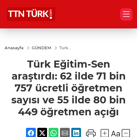
Anasayfa
GÜNDEM
Türk
Eğitim-
Sen
Türk Eğitim-Sen
araştırdı:
62 ilde 71
bin 757
araştırdı: 62 ilde 71 bin
ücretli
öğretmen
757 ücretli öğretmen
sayısı ve
55 ilde 80
sayısı ve 55 ilde 80 bin
bin 449
öğretmen
açığı
449 öğretmen açığı