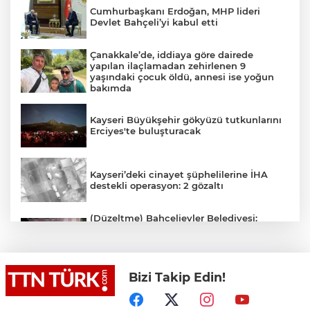
Cumhurbaşkanı Erdoğan, MHP lideri
Devlet Bahçeli’yi kabul etti
Çanakkale’de, iddiaya göre dairede
yapılan ilaçlamadan zehirlenen 9
yaşındaki çocuk öldü, annesi ise yoğun
bakımda
Kayseri Büyükşehir gökyüzü tutkunlarını
Erciyes'te buluşturacak
Kayseri’deki cinayet şüphelilerine İHA
destekli operasyon: 2 gözaltı
(Düzeltme) Bahçelievler Belediyesi:
"Binanın önceden tahliye edilmesi
nedeniyle ilk belirlemelere göre herhangi
bir can kaybı veya yaralanma
bulunmamaktadır"
Bizi Takip Edin!
Adalet Bakanı Gürlek eski Özel Harekat
Başkanı Behçet Oktay’ın yakınlarını