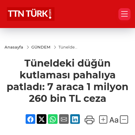
Anasayfa
GÜNDEM
Tüneldeki
düğün
kutlaması
Tüneldeki düğün
pahalıya
patladı: 7
araca 1
kutlaması pahalıya
milyon
260 bin
patladı: 7 araca 1 milyon
TL ceza
260 bin TL ceza