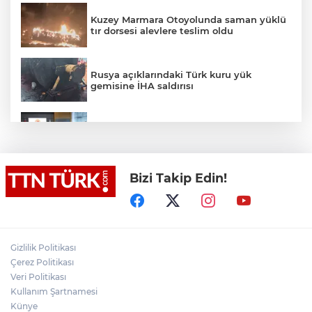
Kuzey Marmara Otoyolunda saman yüklü
tır dorsesi alevlere teslim oldu
Rusya açıklarındaki Türk kuru yük
gemisine İHA saldırısı
Terörsüz Türkiye yasa teklifi
komisyondan geçti
Bizi Takip Edin!
Lukaku Fener’e mi, Beşiktaş’a mı geliyor?
Akın Gürlek: Örgüt silahları bırakacak,
Gizlilik Politikası
mağaraları boşaltacak
Çerez Politikası
Veri Politikası
Rojin Kabaiş, Hiranur Nilgün Aygar ve
Kullanım Şartnamesi
Kıvanç Uman’ın ailelerini hedef alam
Künye
siber zorbalara operasyon