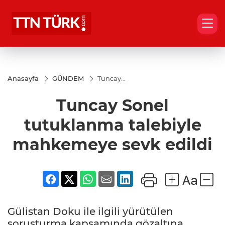
Anasayfa
GÜNDEM
Tuncay
Sonel
tutuklanma
Tuncay Sonel
talebiyle
mahkemeye
sevk edildi
tutuklanma talebiyle
mahkemeye sevk edildi
Gülistan Doku ile ilgili yürütülen
soruşturma kapsamında gözaltına