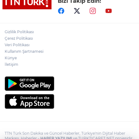
Bizi Takip Edin!
Yeni aldığı motosikletle kaza yapan genç
gözyaşları arasında toprağa verildi
Yasaklı madde kullandığı için çocuğu
elinden alınan anneden tüm anne-
Gizlilik Politikası
babalara çağrı
Çerez Politikası
Veri Politikası
Kullanım Şartnamesi
Cumhurbaşkanı Erdoğan, Suudi
Arabistan yolcusu
Künye
İletişim
TTN Türk Son Dakika ve Güncel Haberler, Türkiye'nin Dijital Haber
Markası, Haberler -
HABER YAZILIMI
ve TURKTICARET.NET projesidir