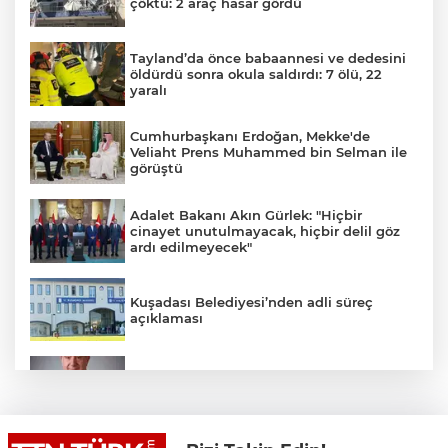
çöktü: 2 araç hasar gördü
Tayland’da önce babaannesi ve dedesini
öldürdü sonra okula saldırdı: 7 ölü, 22
yaralı
Cumhurbaşkanı Erdoğan, Mekke'de
Veliaht Prens Muhammed bin Selman ile
görüştü
Adalet Bakanı Akın Gürlek: "Hiçbir
cinayet unutulmayacak, hiçbir delil göz
ardı edilmeyecek"
Kuşadası Belediyesi’nden adli süreç
açıklaması
İş Bankası Grubu üst yönetiminde görev
değişimi