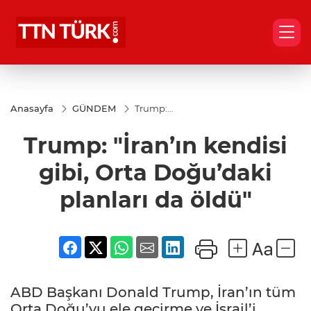
Anasayfa
GÜNDEM
Trump:
"İran’ın
kendisi
Trump: "İran’ın kendisi
gibi, Orta
Doğu’daki
planları
gibi, Orta Doğu’daki
da öldü"
planları da öldü"
ABD Başkanı Donald Trump, İran’ın tüm
Orta Doğu’yu ele geçirme ve İsrail’i