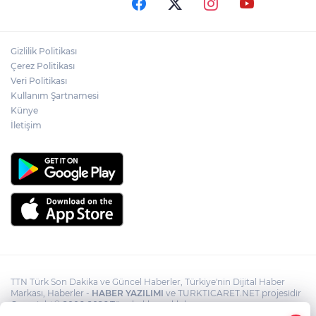
Akın Gürlek: Örgüt silahları bırakacak,
Gizlilik Politikası
mağaraları boşaltacak
Çerez Politikası
Veri Politikası
Kullanım Şartnamesi
Terörsüz Türkiye yasa teklifi
komisyondan geçti
Künye
İletişim
TTN Türk Son Dakika ve Güncel Haberler, Türkiye'nin Dijital Haber
Markası, Haberler -
HABER YAZILIMI
ve TURKTICARET.NET projesidir
Copyright© 2006-2026 Tüm hakları saklıdır.