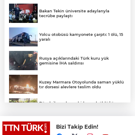
Bakan Tekin üniversite adaylarıyla
tecrübe paylaştı
Yolcu otobüsü kamyonete çarptı: 1 ölü, 15
yaralı
Rusya açıklarındaki Türk kuru yük
gemisine İHA saldırısı
Kuzey Marmara Otoyolunda saman yüklü
tır dorsesi alevlere teslim oldu
Böcek ilacından zehirlenerek öldüğü
iddia edilen Yusuf Talha son yolculuğuna
uğurlandı
Bizi Takip Edin!
İstanbul’dan Tekirdağ’a hafta sonu akını:
Kilometrelerce araç kuyruğu