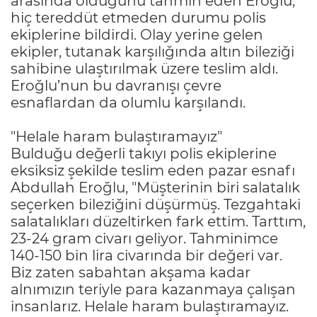
arasında olduğunu tahmin eden Eroğlu,
hiç tereddüt etmeden durumu polis
ekiplerine bildirdi. Olay yerine gelen
ekipler, tutanak karşılığında altın bileziği
sahibine ulaştırılmak üzere teslim aldı.
Eroğlu’nun bu davranışı çevre
esnaflardan da olumlu karşılandı.
"Helale haram bulaştıramayız"
Bulduğu değerli takıyı polis ekiplerine
eksiksiz şekilde teslim eden pazar esnafı
Abdullah Eroğlu, "Müşterinin biri salatalık
seçerken bileziğini düşürmüş. Tezgahtaki
salatalıkları düzeltirken fark ettim. Tarttım,
23-24 gram civarı geliyor. Tahminimce
140-150 bin lira civarında bir değeri var.
Biz zaten sabahtan akşama kadar
alnımızın teriyle para kazanmaya çalışan
insanlarız. Helale haram bulaştıramayız.