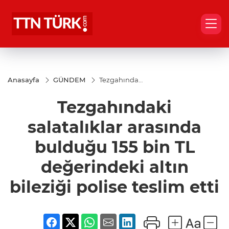
Anasayfa
GÜNDEM
Tezgahındaki
salatalıklar
arasında
Tezgahındaki
bulduğu 155
bin TL
değerindeki
salatalıklar arasında
altın bileziği
polise teslim
bulduğu 155 bin TL
etti
değerindeki altın
bileziği polise teslim etti