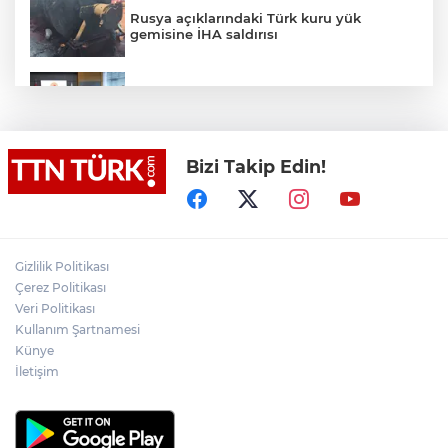
Rusya açıklarındaki Türk kuru yük
gemisine İHA saldırısı
Terörsüz Türkiye yasa teklifi
komisyondan geçti
Bizi Takip Edin!
Lukaku Fener’e mi, Beşiktaş’a mı geliyor?
Akın Gürlek: Örgüt silahları bırakacak,
Gizlilik Politikası
mağaraları boşaltacak
Çerez Politikası
Veri Politikası
Rojin Kabaiş, Hiranur Nilgün Aygar ve
Kullanım Şartnamesi
Kıvanç Uman’ın ailelerini hedef alam
Künye
siber zorbalara operasyon
İletişim