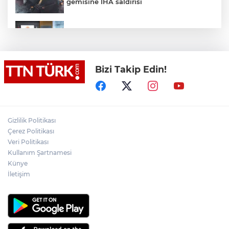
gemisine İHA saldırısı
Terörsüz Türkiye yasa teklifi
komisyondan geçti
Bizi Takip Edin!
Lukaku Fener’e mi, Beşiktaş’a mı geliyor?
Akın Gürlek: Örgüt silahları bırakacak,
Gizlilik Politikası
mağaraları boşaltacak
Çerez Politikası
Veri Politikası
Rojin Kabaiş, Hiranur Nilgün Aygar ve
Kullanım Şartnamesi
Kıvanç Uman’ın ailelerini hedef alam
Künye
siber zorbalara operasyon
İletişim