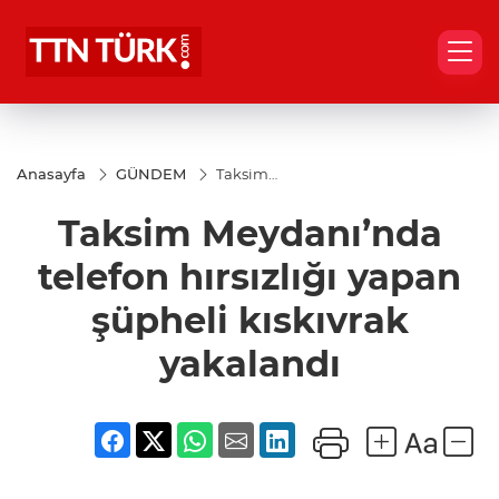
Anasayfa
GÜNDEM
Taksim
Meydanı’nda
telefon
Taksim Meydanı’nda
hırsızlığı
yapan
şüpheli
telefon hırsızlığı yapan
kıskıvrak
yakalandı
şüpheli kıskıvrak
yakalandı