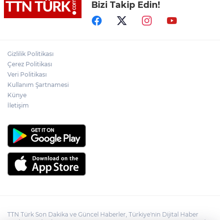
Bizi Takip Edin!
Lukaku Fener’e mi, Beşiktaş’a mı geliyor?
Akın Gürlek: Örgüt silahları bırakacak,
Gizlilik Politikası
mağaraları boşaltacak
Çerez Politikası
Veri Politikası
Rojin Kabaiş, Hiranur Nilgün Aygar ve
Kullanım Şartnamesi
Kıvanç Uman’ın ailelerini hedef alam
Künye
siber zorbalara operasyon
İletişim
TTN Türk Son Dakika ve Güncel Haberler, Türkiye'nin Dijital Haber