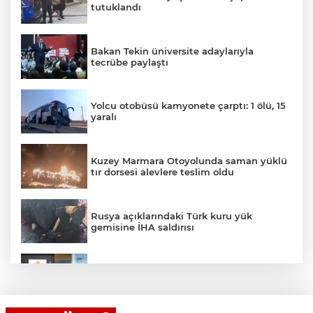
tutuklandı
Bakan Tekin üniversite adaylarıyla
tecrübe paylaştı
Yolcu otobüsü kamyonete çarptı: 1 ölü, 15
yaralı
Kuzey Marmara Otoyolunda saman yüklü
tır dorsesi alevlere teslim oldu
Rusya açıklarındaki Türk kuru yük
gemisine İHA saldırısı
Terörsüz Türkiye yasa teklifi
komisyondan geçti