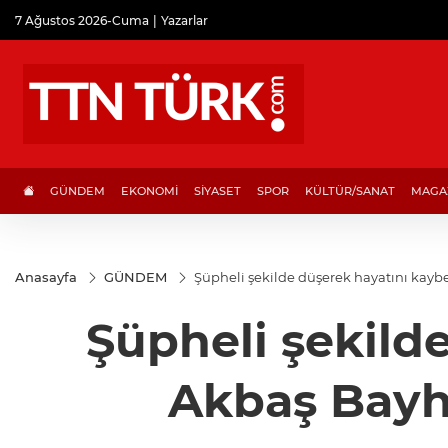
7 Ağustos 2026-Cuma
Yazarlar
GÜNDEM
EKONOMİ
SİYASET
SPOR
KÜLTÜR/SANAT
MAGA
Anasayfa
GÜNDEM
Şüpheli şekilde düşerek hayatını kayb
Şüpheli şekild
Akbaş Bayha