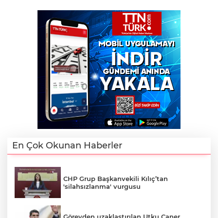
En Çok Okunan Haberler
CHP Grup Başkanvekili Kılıç’tan
'silahsızlanma' vurgusu
Görevden uzaklaştırılan Utku Caner