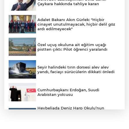
Çaykara hakkında tahliye kararı
Adalet Bakanı Akın Gürlek: "Hiçbir
cinayet unutulmayacak, hiçbir delil göz
ardı edilmeyecek"
Özel uçuş okuluna ait eğitim uçağı
pistten çıktı: Pilot öğrenci yaralandı
Seyir halindeki tırın dorsesi alev alev
yandı, faciayı sürücülerin dikkati önledi
Cumhurbaşkanı Erdoğan, Suudi
Arabistan yolcusu
Heybeliada Deniz Harp Okulu’nun
çatısında tadilat sırasında yangın çıktı.
Olay yerine çevre ilçelerden çok sayıda
itfaiye ekibi sevk edilirken, yangına
müdahale devam ediyor.