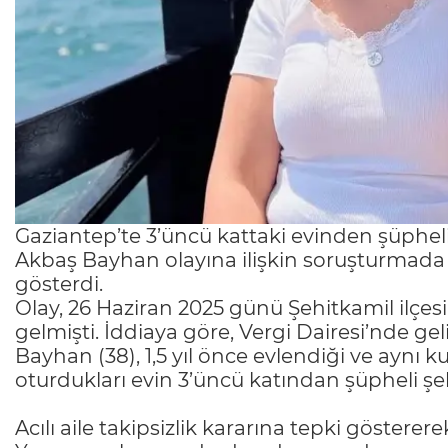
Gaziantep’te 3’üncü kattaki evinden şüphel
Akbaş Bayhan olayına ilişkin soruşturmada tak
gösterdi.
Olay, 26 Haziran 2025 günü Şehitkamil ilçe
gelmişti. İddiaya göre, Vergi Dairesi’nde ge
Bayhan (38), 1,5 yıl önce evlendiği ve aynı k
oturdukları evin 3’üncü katından şüpheli şe
Acılı aile takipsizlik kararına tepki gösterer