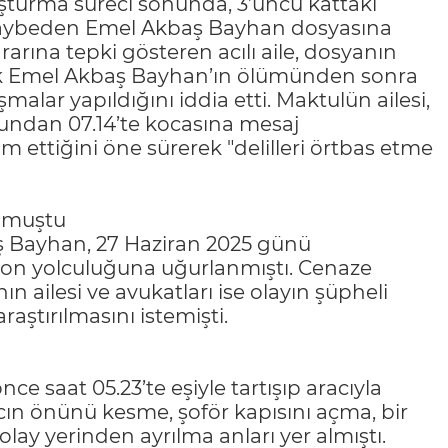
turma süreci sonunda, 3’üncü kattaki
 kaybeden Emel Akbaş Bayhan dosyasına
 kararına tepki gösteren acılı aile, dosyanın
ek Emel Akbaş Bayhan’ın ölümünden sonra
alar yapıldığını iddia etti. Maktulün ailesi,
nundan 07.14’te kocasına mesaj
m ettiğini öne sürerek "delilleri örtbas etme
unmuştu
ş Bayhan, 27 Haziran 2025 günü
son yolculuğuna uğurlanmıştı. Cenaze
 ailesi ve avukatları ise olayın şüpheli
aştırılmasını istemişti.
 saat 05.23’te eşiyle tartışıp aracıyla
acın önünü kesme, şoför kapısını açma, bir
olay yerinden ayrılma anları yer almıştı.