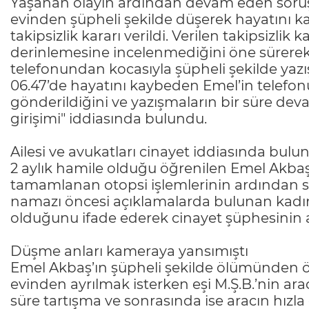
Yaşanan olayın ardından devam eden soruş
evinden şüpheli şekilde düşerek hayatını
takipsizlik kararı verildi. Verilen takipsizlik
derinlemesine incelenmediğini öne sürer
telefonundan kocasıyla şüpheli şekilde yazışm
06.47’de hayatını kaybeden Emel’in telefo
gönderildiğini ve yazışmaların bir süre deva
girişimi" iddiasında bulundu.
Ailesi ve avukatları cinayet iddiasında bul
2 aylık hamile olduğu öğrenilen Emel Akba
tamamlanan otopsi işlemlerinin ardından 
namazı öncesi açıklamalarda bulunan kadının
olduğunu ifade ederek cinayet şüphesinin ar
Düşme anları kameraya yansımıştı
Emel Akbaş’ın şüpheli şekilde ölümünden önce
evinden ayrılmak isterken eşi M.Ş.B.’nin ar
süre tartışma ve sonrasında ise aracın hızla 