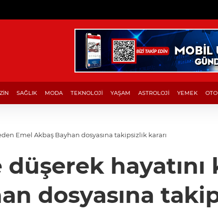
ZİN
SAĞLIK
MODA
TEKNOLOJİ
YAŞAM
ASTROLOJİ
YEMEK
OTO
eden Emel Akbaş Bayhan dosyasına takipsizlik kararı
e düşerek hayatın
n dosyasına takips