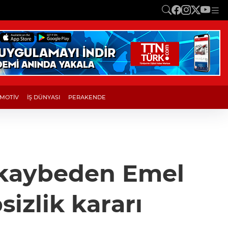
MOTİV
İŞ DÜNYASI
PERAKENDE
ı kaybeden Emel
izlik kararı