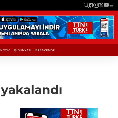
MOTİV
İŞ DÜNYASI
PERAKENDE
 yakalandı