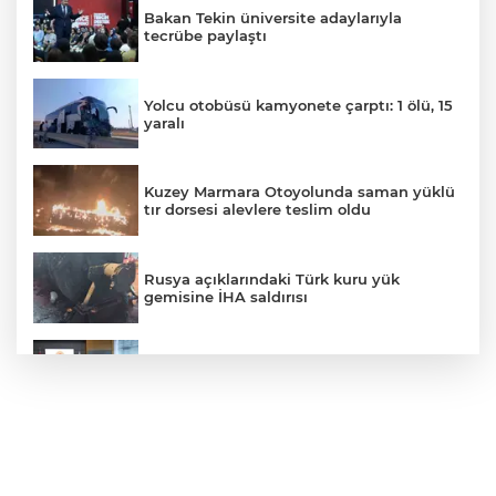
Bakan Tekin üniversite adaylarıyla
tecrübe paylaştı
Yolcu otobüsü kamyonete çarptı: 1 ölü, 15
yaralı
Kuzey Marmara Otoyolunda saman yüklü
tır dorsesi alevlere teslim oldu
Rusya açıklarındaki Türk kuru yük
gemisine İHA saldırısı
Terörsüz Türkiye yasa teklifi
komisyondan geçti
Lukaku Fener’e mi, Beşiktaş’a mı geliyor?