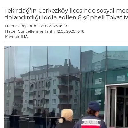
Tekirdağ’ın Çerkezköy ilçesinde sosyal med
dolandırdığı iddia edilen 8 şüpheli Tokat
Haber Giriş Tarihi: 12.03.2026 16:18
Haber Güncellenme Tarihi: 12.03.2026 16:18
Kaynak: İHA