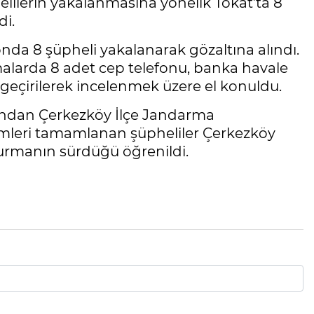
helilerin yakalanmasına yönelik Tokat’ta 8
di.
da 8 şüpheli yakalanarak gözaltına alındı.
amalarda 8 adet cep telefonu, banka havale
e geçirilerek incelenmek üzere el konuldu.
rdından Çerkezköy İlçe Jandarma
lemleri tamamlanan şüpheliler Çerkezköy
uşturmanın sürdüğü öğrenildi.