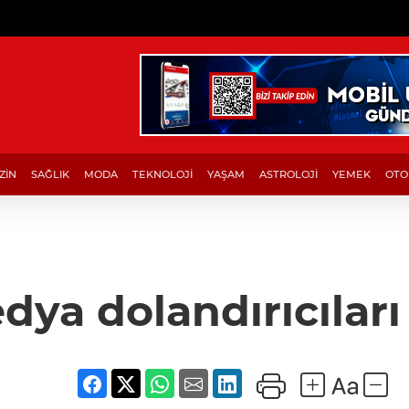
ZİN
SAĞLIK
MODA
TEKNOLOJİ
YAŞAM
ASTROLOJİ
YEMEK
OTO
dya dolandırıcıları