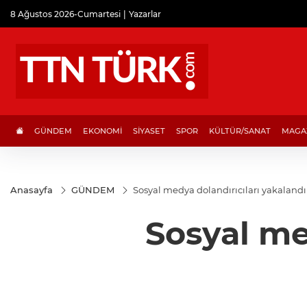
8 Ağustos 2026-Cumartesi
Yazarlar
GÜNDEM
EKONOMİ
SİYASET
SPOR
KÜLTÜR/SANAT
MAGA
Anasayfa
GÜNDEM
Sosyal medya dolandırıcıları yakalandı
Sosyal me