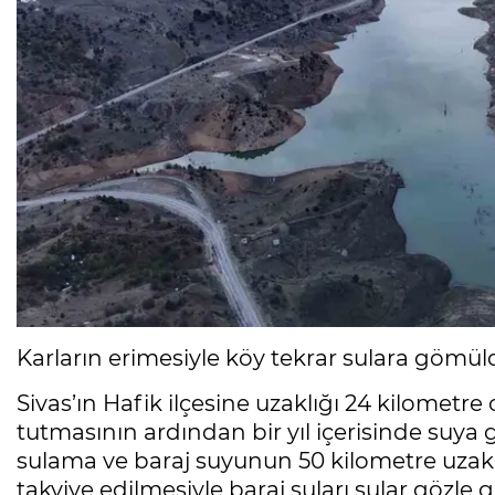
Karların erimesiyle köy tekrar sulara gömül
Sivas’ın Hafik ilçesine uzaklığı 24 kilometre
tutmasının ardından bir yıl içerisinde suya g
sulama ve baraj suyunun 50 kilometre uzakl
takviye edilmesiyle baraj suları sular gözle 