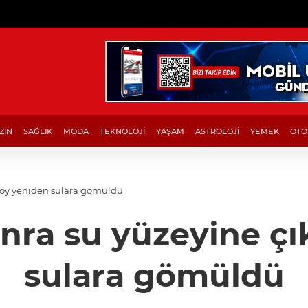
ZİN
SAĞLIK
MODA
TEKNOLOJİ
YAŞAM
ASTROLOJİ
YEMEK
OTO
n köy yeniden sulara gömüldü
sonra su yüzeyine 
sulara gömüldü