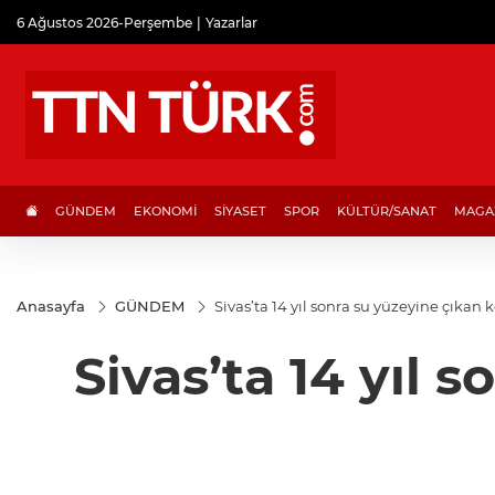
6 Ağustos 2026-Perşembe
Yazarlar
GÜNDEM
EKONOMİ
SİYASET
SPOR
KÜLTÜR/SANAT
MAGA
Anasayfa
GÜNDEM
Sivas’ta 14 yıl sonra su yüzeyine çıka
Sivas’ta 14 yıl 