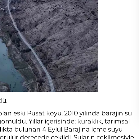
dü.
 olan eski Pusat köyü, 2010 yılında barajın su
ömüldü. Yıllar içerisinde; kuraklık, tarımsal
ıkta bulunan 4 Eylül Barajına içme suyu
görülür derecede çekildi. Suların çekilmesiyle