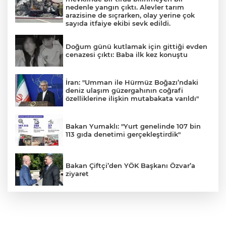
nedenle yangın çıktı. Alevler tarım
arazisine de sıçrarken, olay yerine çok
sayıda itfaiye ekibi sevk edildi.
Doğum günü kutlamak için gittiği evden
cenazesi çıktı: Baba ilk kez konuştu
İran: "Umman ile Hürmüz Boğazı’ndaki
deniz ulaşım güzergahının coğrafi
özelliklerine ilişkin mutabakata varıldı"
Bakan Yumaklı: "Yurt genelinde 107 bin
113 gıda denetimi gerçekleştirdik"
Bakan Çiftçi’den YÖK Başkanı Özvar’a
ziyaret
Muharrem İnce’den Nâzım Hikmet
göndermeli paylaşım: Vatan hainliğine
devam ediyor hâlâ