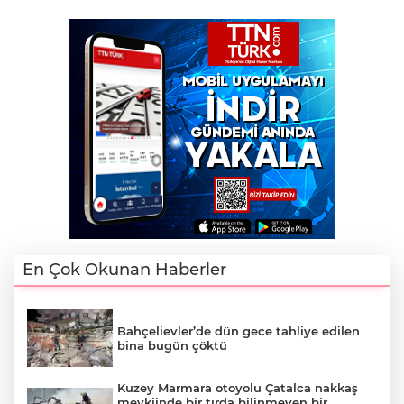
En Çok Okunan Haberler
Bahçelievler’de dün gece tahliye edilen
bina bugün çöktü
Kuzey Marmara otoyolu Çatalca nakkaş
mevkiinde bir tırda bilinmeyen bir