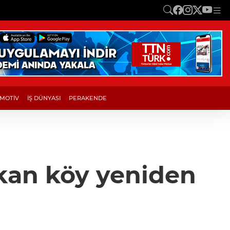
MOTİV
İŞ DÜNYASI
PERAKENDE
çıkan köy yeniden