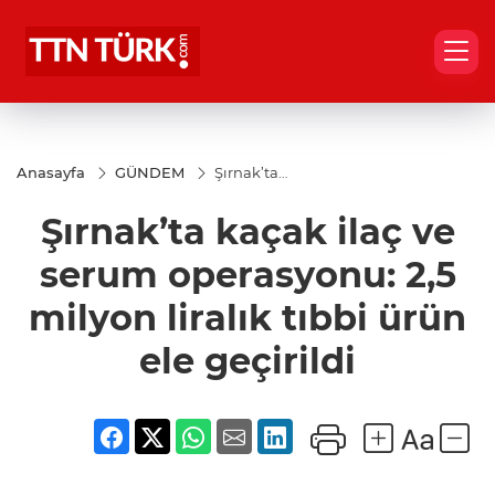
Anasayfa
GÜNDEM
Şırnak’ta
kaçak ilaç
ve serum
Şırnak’ta kaçak ilaç ve
operasyonu:
2,5 milyon
liralık tıbbi
serum operasyonu: 2,5
ürün ele
geçirildi
milyon liralık tıbbi ürün
ele geçirildi