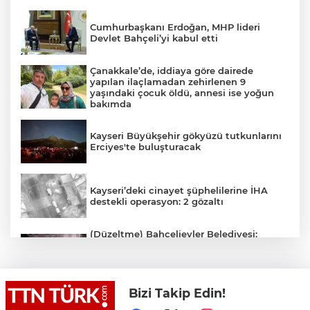
Cumhurbaşkanı Erdoğan, MHP lideri
Devlet Bahçeli’yi kabul etti
Çanakkale’de, iddiaya göre dairede
yapılan ilaçlamadan zehirlenen 9
yaşındaki çocuk öldü, annesi ise yoğun
bakımda
Kayseri Büyükşehir gökyüzü tutkunlarını
Erciyes'te buluşturacak
Kayseri’deki cinayet şüphelilerine İHA
destekli operasyon: 2 gözaltı
(Düzeltme) Bahçelievler Belediyesi:
"Binanın önceden tahliye edilmesi
nedeniyle ilk belirlemelere göre herhangi
bir can kaybı veya yaralanma
bulunmamaktadır"
Bizi Takip Edin!
Adalet Bakanı Gürlek eski Özel Harekat