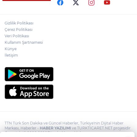
Başkanı Behçet Oktay’ın yakınlarını
kabul etti
Psikolog Çapar: "Sıcak havalarda
Gizlilik Politikası
kendimizi daha gergin, sabırsız ve öfkeli
Çerez Politikası
hissedebiliriz"
Veri Politikası
Kullanım Şartnamesi
Bakan Yumaklı: "İspanya’da
görevlendirilen 2 yangın söndürme
Künye
uçağımız, çalışmalarını başarıyla
İletişim
tamamlayarak yurda döndü"
TTN Türk Son Dakika ve Güncel Haberler, Türkiye'nin Dijital Haber
Markası, Haberler -
HABER YAZILIMI
ve TURKTICARET.NET projesidir
Copyright© 2006-2026 Tüm hakları saklıdır.