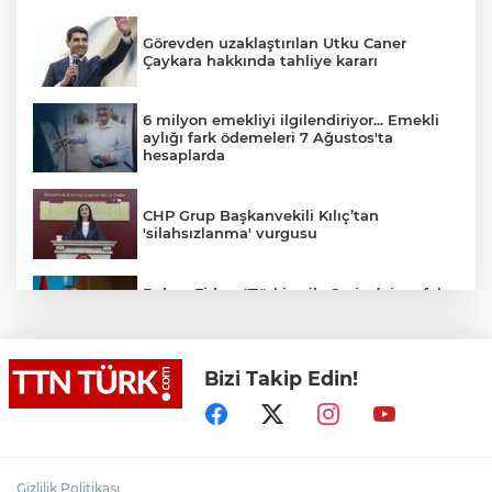
Görevden uzaklaştırılan Utku Caner
Çaykara hakkında tahliye kararı
6 milyon emekliyi ilgilendiriyor... Emekli
aylığı fark ödemeleri 7 Ağustos'ta
hesaplarda
CHP Grup Başkanvekili Kılıç’tan
'silahsızlanma' vurgusu
Bakan Fidan: "Türkiye ile Suriye’nin refah
ve istikrarını birbirinden ayrı görmemiz
mümkün değil"
Bizi Takip Edin!
Bakan Gürlek: "(Behçet Oktay’ın ölümü)
Karanlık bir nokta kalmayacak, suçlu
varsa da bunu çıkartmak devletin görevi"
Salah Trabzonspor’a imzayı attı, ayağının
tozuyla Trabzonspor reklam filmi
Gizlilik Politikası