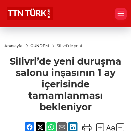
Anasayfa
GÜNDEM
Silivri’de yeni
duruşma
salonu
Silivri’de yeni duruşma
inşasının 1 ay
içerisinde
tamamlanması
salonu inşasının 1 ay
bekleniyor
içerisinde
tamamlanması
bekleniyor