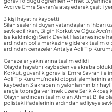
görevli olduğu öğrenilen Ahmet B. yanında
Avcı ve Emre Savran’a ateş ederek çeşitli ye
3 kişi hayatını kaybetti
Silah seslerini duyan vatandaşların ihbarı üz
sevk edilirken, Bilgin Korkut ve Oğuz Avcı’
ise kaldırıldığı Serik Devlet Hastanesinde ha
ardından polis merkezine giderek teslim ol
ardından cenazeler Antalya Adli Tıp Kurum
Cenazeler yakınlarına teslim edildi
Olayda hayatını kaybeden ve akraba oldukla
Korkut, güvenlik görevlisi Emre Savran ile in
Adli Tıp Kurumu’ndaki otopsi işlemlerinin ar
kaybeden 3 akrabanın yakınlarının bir hayl
araçla toprağa verilmek üzere Serik Akbaş 
Olayın ardından teslim olan Ahmet B. ile ol
polisteki ifadelerinin ardından adliyeye sevk