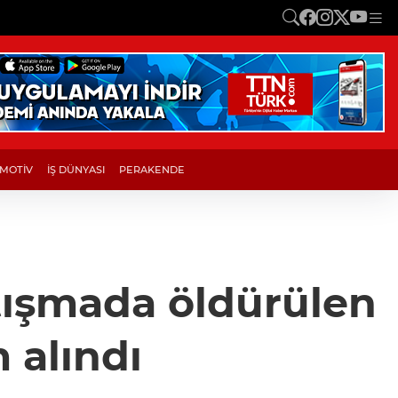
MOTİV
İŞ DÜNYASI
PERAKENDE
tışmada öldürülen
m alındı