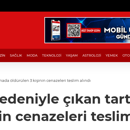
ZİN
SAĞLIK
MODA
TEKNOLOJİ
YAŞAM
ASTROLOJİ
YEMEK
OTO
ada öldürülen 3 kişinin cenazeleri teslim alındı
edeniyle çıkan tar
in cenazeleri tesli