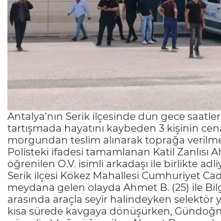
Antalya’nın Serik ilçesinde dün gece saatl
tartışmada hayatını kaybeden 3 kişinin cen
morgundan teslim alınarak toprağa verilme
Polisteki ifadesi tamamlanan Katil Zanlısı
öğrenilen O.V. isimli arkadaşı ile birlikte adl
Serik ilçesi Kökez Mahallesi Cumhuriyet Ca
meydana gelen olayda Ahmet B. (25) ile Bil
arasında araçla seyir halindeyken selektör 
kısa sürede kavgaya dönüşürken, Gündoğ