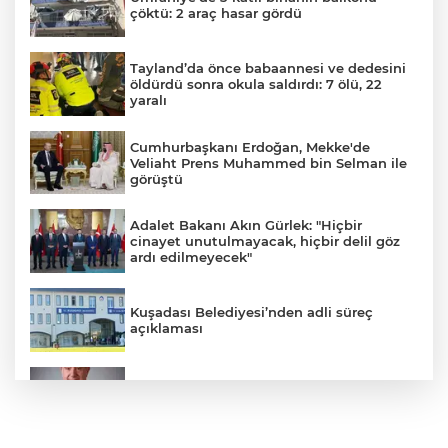
çöktü: 2 araç hasar gördü
Tayland’da önce babaannesi ve dedesini
öldürdü sonra okula saldırdı: 7 ölü, 22
yaralı
Cumhurbaşkanı Erdoğan, Mekke'de
Veliaht Prens Muhammed bin Selman ile
görüştü
Adalet Bakanı Akın Gürlek: "Hiçbir
cinayet unutulmayacak, hiçbir delil göz
ardı edilmeyecek"
Kuşadası Belediyesi’nden adli süreç
açıklaması
İş Bankası Grubu üst yönetiminde görev
değişimi