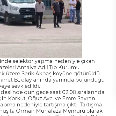
erinde selektör yapma nedeniyle çıkan
azeleri Antalya Adli Tıp Kurumu
k üzere Serik Akbaş köyüne götürüldü.
 Ahmet B., olay anında yanında bulunduğu
iyeye sevk edildi.
ddesi’nde dün gece saat 02.00 sıralarında
gin Korkut, Oğuz Avcı ve Emre Savran
yapma nedeniyle tartışma çıktı. Tartışma
muş’ta Orman Muhafaza Memuru olarak