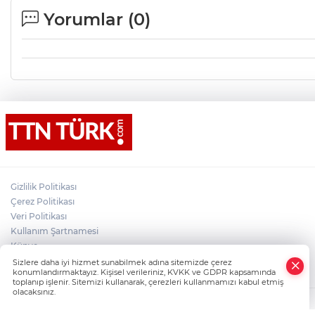
Yorumlar (
0
)
Gizlilik Politikası
Çerez Politikası
Veri Politikası
Kullanım Şartnamesi
Künye
×
İletişim
Sizlere daha iyi hizmet sunabilmek adına sitemizde çerez
Whatsapp
konumlandırmaktayız. Kişisel verileriniz, KVKK ve GDPR kapsamında
toplanıp işlenir. Sitemizi kullanarak, çerezleri kullanmamızı kabul etmiş
olacaksınız.
TTN Türk Son Dakika ve Güncel Haberler, Türkiye'nin Dijital Haber Markas