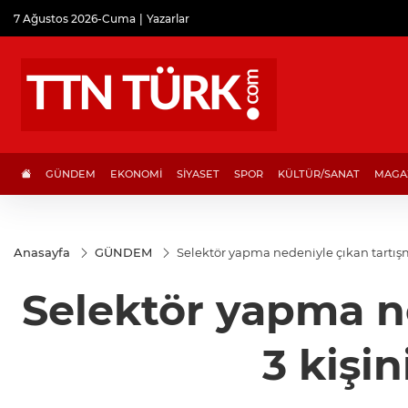
7 Ağustos 2026-Cuma
Yazarlar
GÜNDEM
EKONOMİ
SİYASET
SPOR
KÜLTÜR/SANAT
MAGA
Anasayfa
GÜNDEM
Selektör yapma nedeniyle çıkan tartışm
Selektör yapma n
3 kişin