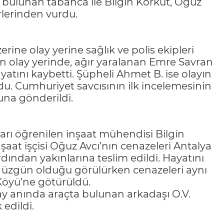
 bulunan tabanca ile Bilgin Korkut, Oğuz
rlerinden vurdu.
erine olay yerine sağlık ve polis ekipleri
nın olay yerinde, ağır yaralanan Emre Savran
yatını kaybetti. Şüpheli Ahmet B. ise olayın
du. Cumhuriyet savcısının ilk incelemesinin
una gönderildi.
rı öğrenilen inşaat mühendisi Bilgin
şaat işçisi Oğuz Avcı’nın cenazeleri Antalya
dından yakınlarına teslim edildi. Hayatını
i üzgün olduğu görülürken cenazeleri aynı
Köyü’ne götürüldü.
ay anında araçta bulunan arkadaşı O.V.
 edildi.