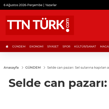
6 Ağustos 2026-Perşembe
Yazarlar
GÜNDEM
EKONOMİ
SİYASET
SPOR
KÜLTÜR/SANAT
MAGA
Anasayfa
GÜNDEM
Selde can pazarı: Sel sularına kapılan
Selde can pazarı: