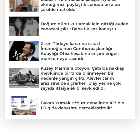
ekmeğimizi paylaştık sonucu bize bu
şekilde mal oldu"
Doğum günü kutlamak için gittiği evden
cenazesi çıktı: Baba ilk kez konuştu
X'ten Türkiye kararına itiraz!
İmamoğlu'nun Cumhurbaşkanlığı
Adaylığı Ofisi hesabına erişim engeli
mahkemeye taşındı
Kuzey Marmara otoyolu Çatalca nakkaş
mevkiinde bir tırda bilinmeyen bir
nedenle yangın çıktı. Alevler tarım
arazisine de sıçrarken, olay yerine çok
sayıda itfaiye ekibi sevk edildi.
Bakan Yumaklı: "Yurt genelinde 107 bin
113 gıda denetimi gerçekleştirdik"
TEKNOFEST Mavi Vatan ziyaretçi kayıtları
başladı