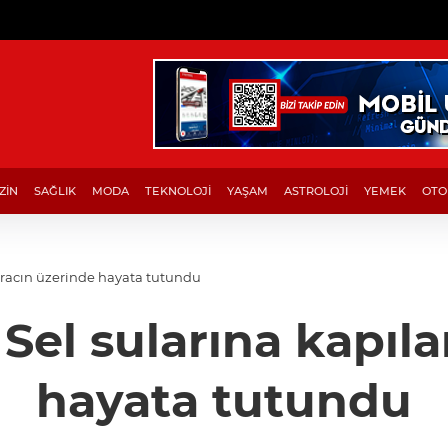
ZİN
SAĞLIK
MODA
TEKNOLOJİ
YAŞAM
ASTROLOJİ
YEMEK
OTO
 aracın üzerinde hayata tutundu
 Sel sularına kapıl
hayata tutundu