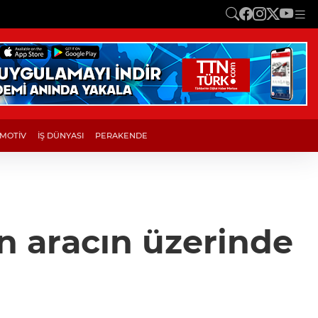
MOTİV
İŞ DÜNYASI
PERAKENDE
an aracın üzerinde