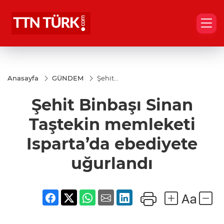
Anasayfa
GÜNDEM
Şehit
Binbaşı
Sinan
Şehit Binbaşı Sinan
Taştekin
memleketi
Isparta’da
Taştekin memleketi
ebediyete
uğurlandı
Isparta’da ebediyete
uğurlandı