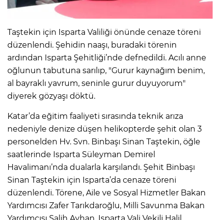
Taştekin için Isparta Valiliği önünde cenaze töreni
düzenlendi. Şehidin naaşı, buradaki törenin
ardından Isparta Şehitliği’nde defnedildi. Acılı anne
oğlunun tabutuna sarılıp, "Gurur kaynağım benim,
al bayraklı yavrum, seninle gurur duyuyorum"
diyerek gözyaşı döktü.
Katar’da eğitim faaliyeti sırasında teknik arıza
nedeniyle denize düşen helikopterde şehit olan 3
personelden Hv. Svn. Binbaşı Sinan Taştekin, öğle
saatlerinde Isparta Süleyman Demirel
Havalimanı’nda dualarla karşılandı. Şehit Binbaşı
Sinan Taştekin için Isparta’da cenaze töreni
düzenlendi. Törene, Aile ve Sosyal Hizmetler Bakan
Yardımcısı Zafer Tarıkdaroğlu, Milli Savunma Bakan
Yardımcısı Salih Ayhan, Isparta Vali Vekili Halil