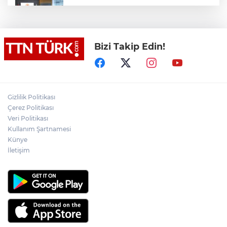
Terörsüz Türkiye yasa teklifi
komisyondan geçti
Bizi Takip Edin!
Lukaku Fener’e mi, Beşiktaş’a mı geliyor?
Akın Gürlek: Örgüt silahları bırakacak,
Gizlilik Politikası
mağaraları boşaltacak
Çerez Politikası
Veri Politikası
Rojin Kabaiş, Hiranur Nilgün Aygar ve
Kullanım Şartnamesi
Kıvanç Uman’ın ailelerini hedef alam
Künye
siber zorbalara operasyon
İletişim