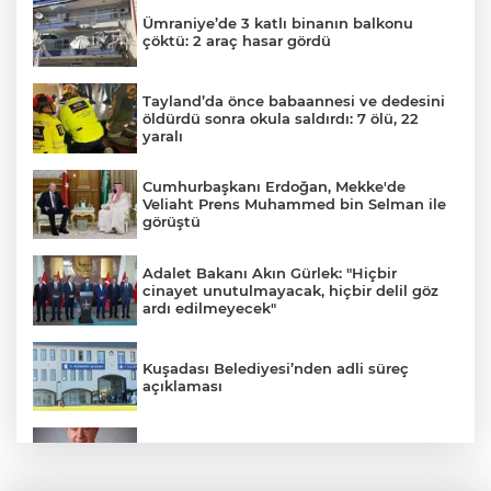
Ümraniye’de 3 katlı binanın balkonu
çöktü: 2 araç hasar gördü
Tayland’da önce babaannesi ve dedesini
öldürdü sonra okula saldırdı: 7 ölü, 22
yaralı
Cumhurbaşkanı Erdoğan, Mekke'de
Veliaht Prens Muhammed bin Selman ile
görüştü
Adalet Bakanı Akın Gürlek: "Hiçbir
cinayet unutulmayacak, hiçbir delil göz
ardı edilmeyecek"
Kuşadası Belediyesi’nden adli süreç
açıklaması
İş Bankası Grubu üst yönetiminde görev
değişimi