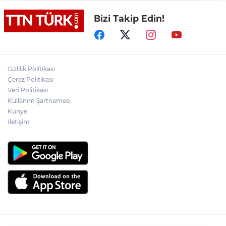
Bizi Takip Edin!
Yeni aldığı motosikletle kaza yapan genç
gözyaşları arasında toprağa verildi
Yasaklı madde kullandığı için çocuğu
elinden alınan anneden tüm anne-
Gizlilik Politikası
babalara çağrı
Çerez Politikası
Veri Politikası
Kullanım Şartnamesi
Cumhurbaşkanı Erdoğan, Suudi
Arabistan yolcusu
Künye
İletişim