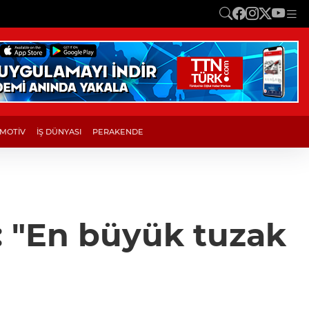
MOTİV
İŞ DÜNYASI
PERAKENDE
t: "En büyük tuzak