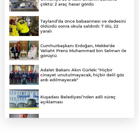
çöktü: 2 araç hasar gördü
Tayland’da önce babaannesi ve dedesini
öldürdü sonra okula saldırdı: 7 ölü, 22
yaralı
Cumhurbaşkanı Erdoğan, Mekke'de
Veliaht Prens Muhammed bin Selman ile
görüştü
Adalet Bakanı Akın Gürlek: "Hiçbir
cinayet unutulmayacak, hiçbir delil göz
ardı edilmeyecek"
Kuşadası Belediyesi’nden adli süreç
açıklaması
İş Bankası Grubu üst yönetiminde görev
değişimi