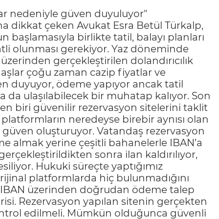
lar nedeniyle güven duyuluyor"
ına dikkat çeken Avukat Esra Betül Türkalp,
başlamasıyla birlikte tatil, balayı planları
katli olunması gerekiyor. Yaz döneminde
ı üzerinden gerçekleştirilen dolandırıcılık
daşlar çoğu zaman cazip fiyatlar ve
en duyuyor, ödeme yapıyor ancak tatil
 da ulaşılabilecek bir muhatap kalıyor. Son
biri güvenilir rezervasyon sitelerini taklit
n platformların neredeyse birebir aynısı olan
bir güven oluşturuyor. Vatandaş rezervasyon
 almak yerine çeşitli bahanelerle IBAN’a
çekleştirildikten sonra ilan kaldırılıyor,
siliyor. Hukuki süreçte yaptığımız
rijinal platformlarda hiç bulunmadığını
ikle IBAN üzerinden doğrudan ödeme talep
risi. Rezervasyon yapılan sitenin gerçekten
ontrol edilmeli. Mümkün olduğunca güvenli