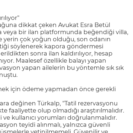
ılıyor"
uğuna dikkat çeken Avukat Esra Betül
veya bir ilan platformunda beğendiği villa,
nde yerin çok yoğun olduğu, son odanın
ktiği söylenerek kapora göndermesi
rildikten sonra ilan kaldırılıyor, hesap
ıyor. Maalesef özellikle balayı yapan
zervasyon yapan ailelerin bu yöntemle sık sık
nuştu.
mek için ödeme yapmadan önce gerekli
ra değinen Türkalp, "Tatil rezervasyonu
faaliyette olup olmadığı araştırılmalıdır.
ri ve kullanıcı yorumları doğrulanmalıdır.
on teyidi alınmalı, yalnızca güvenli
şmelerle yetinilmemeli. Güvenilir ve