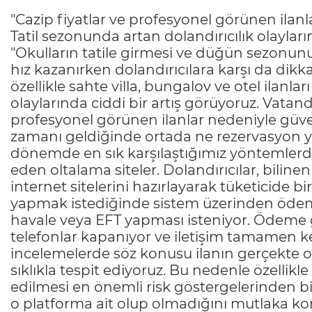
"Cazip fiyatlar ve profesyonel görünen ilan
Tatil sezonunda artan dolandırıcılık olaylar
"Okulların tatile girmesi ve düğün sezonunun 
hız kazanırken dolandırıcılara karşı da dik
özellikle sahte villa, bungalov ve otel ilanlar
olaylarında ciddi bir artış görüyoruz. Vatan
profesyonel görünen ilanlar nedeniyle güv
zamanı geldiğinde ortada ne rezervasyon ya
dönemde en sık karşılaştığımız yöntemlerden 
eden oltalama siteler. Dolandırıcılar, biline
internet sitelerini hazırlayarak tüketicide 
yapmak istediğinde sistem üzerinden ödeme
havale veya EFT yapması isteniyor. Ödeme ger
telefonlar kapanıyor ve iletişim tamamen ke
incelemelerde söz konusu ilanın gerçekte o
sıklıkla tespit ediyoruz. Bu nedenle özell
edilmesi en önemli risk göstergelerinden bi
o platforma ait olup olmadığını mutlaka k