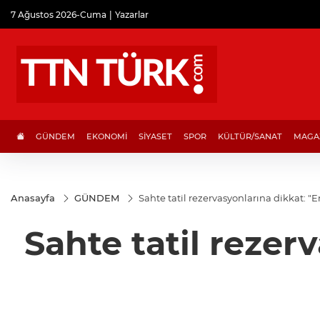
7 Ağustos 2026-Cuma
Yazarlar
GÜNDEM
EKONOMİ
SİYASET
SPOR
KÜLTÜR/SANAT
MAGA
Anasayfa
GÜNDEM
Sahte tatil rezervasyonlarına dikkat:
Sahte tatil rezer