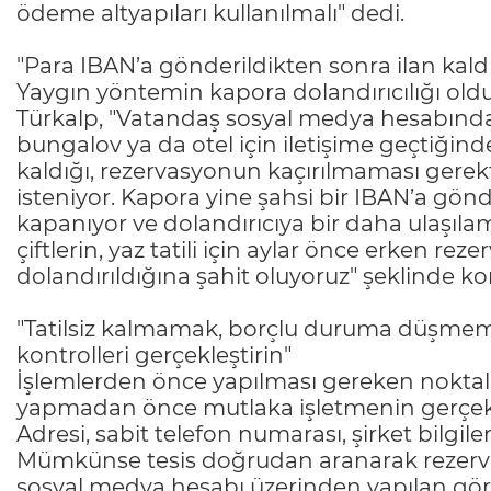
ödeme altyapıları kullanılmalı" dedi.
"Para IBAN’a gönderildikten sonra ilan kaldır
Yaygın yöntemin kapora dolandırıcılığı old
Türkalp, "Vatandaş sosyal medya hesabında 
bungalov ya da otel için iletişime geçtiği
kaldığı, rezervasyonun kaçırılmaması gere
isteniyor. Kapora yine şahsi bir IBAN’a gönde
kapanıyor ve dolandırıcıya bir daha ulaşılam
çiftlerin, yaz tatili için aylar önce erken re
dolandırıldığına şahit oluyoruz" şeklinde ko
"Tatilsiz kalmamak, borçlu duruma düşme
kontrolleri gerçekleştirin"
İşlemlerden önce yapılması gereken noktala
yapmadan önce mutlaka işletmenin gerçekte 
Adresi, sabit telefon numarası, şirket bilgile
Mümkünse tesis doğrudan aranarak rezervasy
sosyal medya hesabı üzerinden yapılan görü