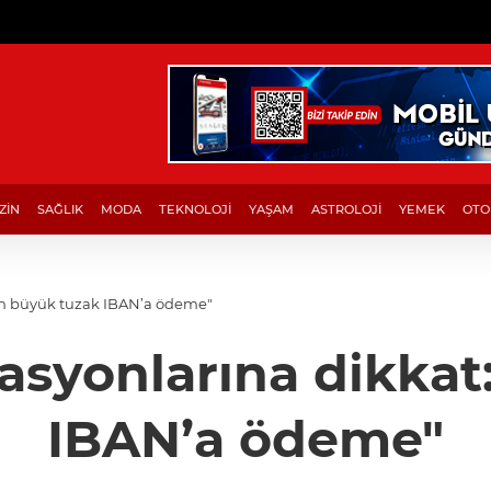
ZİN
SAĞLIK
MODA
TEKNOLOJİ
YAŞAM
ASTROLOJİ
YEMEK
OTO
 "En büyük tuzak IBAN’a ödeme"
vasyonlarına dikka
IBAN’a ödeme"