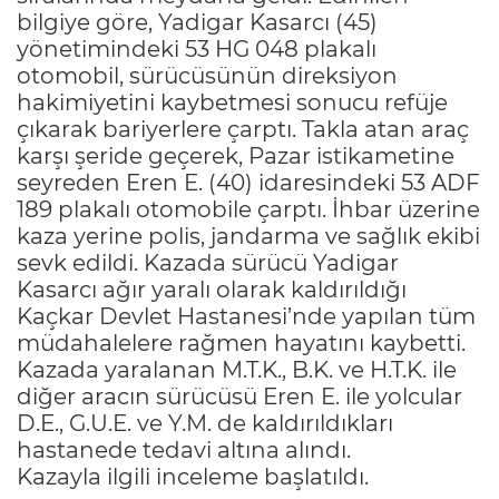
bilgiye göre, Yadigar Kasarcı (45)
yönetimindeki 53 HG 048 plakalı
otomobil, sürücüsünün direksiyon
hakimiyetini kaybetmesi sonucu refüje
çıkarak bariyerlere çarptı. Takla atan araç
karşı şeride geçerek, Pazar istikametine
seyreden Eren E. (40) idaresindeki 53 ADF
189 plakalı otomobile çarptı. İhbar üzerine
kaza yerine polis, jandarma ve sağlık ekibi
sevk edildi. Kazada sürücü Yadigar
Kasarcı ağır yaralı olarak kaldırıldığı
Kaçkar Devlet Hastanesi’nde yapılan tüm
müdahalelere rağmen hayatını kaybetti.
Kazada yaralanan M.T.K., B.K. ve H.T.K. ile
diğer aracın sürücüsü Eren E. ile yolcular
D.E., G.U.E. ve Y.M. de kaldırıldıkları
hastanede tedavi altına alındı.
Kazayla ilgili inceleme başlatıldı.