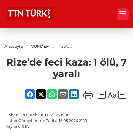
Anasayfa
GÜNDEM
Rize’de
feci
kaza: 1
Rize’de feci kaza: 1 ölü, 7
ölü, 7
yaralı
yaralı
Haber Giriş Tarihi: 15.05.2026 19:18
Haber Güncellenme Tarihi: 15.05.2026 21:19
Kaynak: İHA