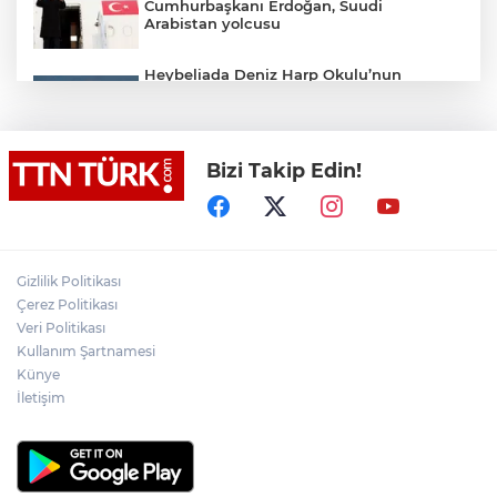
Cumhurbaşkanı Erdoğan, Suudi
Arabistan yolcusu
Heybeliada Deniz Harp Okulu’nun
çatısında tadilat sırasında yangın çıktı.
Olay yerine çevre ilçelerden çok sayıda
itfaiye ekibi sevk edilirken, yangına
müdahale devam ediyor.
Bizi Takip Edin!
Tayland’da önce babaannesi ve dedesini
öldürdü sonra okula saldırdı: 7 ölü, 22
yaralı
Gizlilik Politikası
Gürsel Tekin’den 'tutarlılık' mesajı... Tarihi
meselelerde pusula net olmalı
Çerez Politikası
Veri Politikası
Kullanım Şartnamesi
UEFA Avrupa Ligi: Hradec Kralove: 0 -
Künye
Beşiktaş: 1 (Maç sonucu)
İletişim