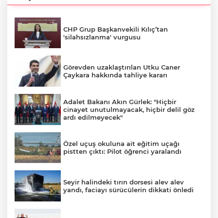
CHP Grup Başkanvekili Kılıç’tan
'silahsızlanma' vurgusu
Görevden uzaklaştırılan Utku Caner
Çaykara hakkında tahliye kararı
Adalet Bakanı Akın Gürlek: "Hiçbir
cinayet unutulmayacak, hiçbir delil göz
ardı edilmeyecek"
Özel uçuş okuluna ait eğitim uçağı
pistten çıktı: Pilot öğrenci yaralandı
Seyir halindeki tırın dorsesi alev alev
yandı, faciayı sürücülerin dikkati önledi