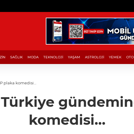
ZİN
SAĞLIK
MODA
TEKNOLOJİ
YAŞAM
ASTROLOJİ
YEMEK
OTO
P plaka komedisi…
 Türkiye gündemin
komedisi…