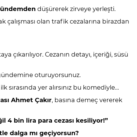
nı gündemden
düşürerek zirveye yerleşti.
tak çalışması olan trafik cezalarına birazdan
aya çıkarılıyor. Cezanın detayı, içeriği, süsü
e gündemine oturuyorsunuz.
lk sırasında yer alırsınız bu komediyle…
dası Ahmet Çakır
, basına demeç vererek
l 4 bin lira para cezası kesiliyor!”
tle dalga mı geçiyorsun?