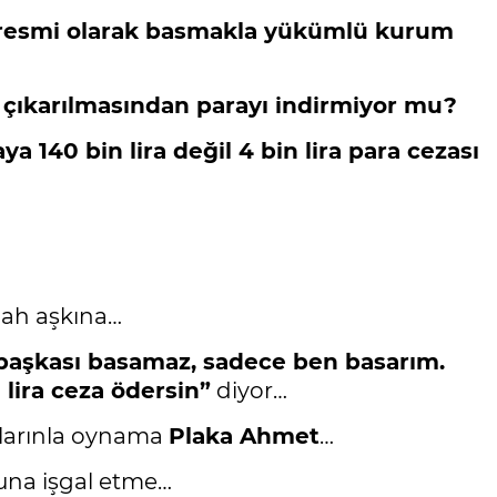
 resmi olarak basmakla yükümlü kurum
 çıkarılmasından parayı indirmiyor mu?
a 140 bin lira değil 4 bin lira para cezası
lah aşkına…
başkası basamaz, sadece ben basarım.
lira ceza ödersin”
diyor…
rlarınla oynama
Plaka Ahmet
…
şuna işgal etme…