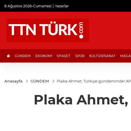
8 Ağustos 2026-Cumartesi
Yazarlar
GÜNDEM
EKONOMİ
SİYASET
SPOR
KÜLTÜR/SANAT
MAGA
Anasayfa
GÜNDEM
Plaka Ahmet, Türkiye gündeminde! AP
Plaka Ahmet,