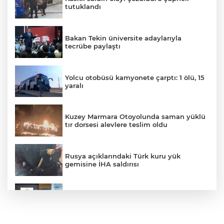
tutuklandı
Bakan Tekin üniversite adaylarıyla
tecrübe paylaştı
Yolcu otobüsü kamyonete çarptı: 1 ölü, 15
yaralı
Kuzey Marmara Otoyolunda saman yüklü
tır dorsesi alevlere teslim oldu
Rusya açıklarındaki Türk kuru yük
gemisine İHA saldırısı
Terörsüz Türkiye yasa teklifi
komisyondan geçti