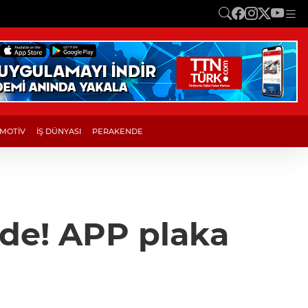
MOTİV
İŞ DÜNYASI
PERAKENDE
de! APP plaka