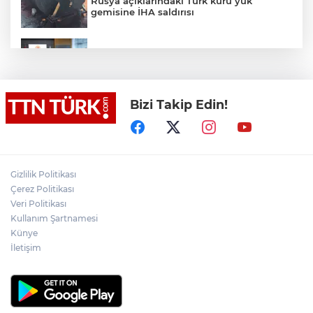
Rusya açıklarındaki Türk kuru yük
gemisine İHA saldırısı
Terörsüz Türkiye yasa teklifi
komisyondan geçti
Bizi Takip Edin!
Lukaku Fener’e mi, Beşiktaş’a mı geliyor?
Akın Gürlek: Örgüt silahları bırakacak,
Gizlilik Politikası
mağaraları boşaltacak
Çerez Politikası
Veri Politikası
Rojin Kabaiş, Hiranur Nilgün Aygar ve
Kullanım Şartnamesi
Kıvanç Uman’ın ailelerini hedef alam
Künye
siber zorbalara operasyon
İletişim