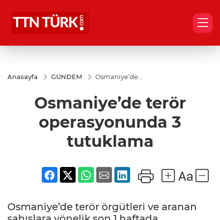
Anasayfa
GÜNDEM
Osmaniye’de
terör
operasyonunda
Osmaniye’de terör
3 tutuklama
operasyonunda 3
tutuklama
Osmaniye’de terör örgütleri ve aranan
şahıslara yönelik son 1 haftada