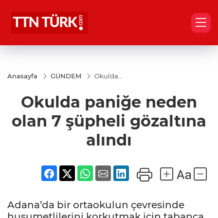
Anasayfa
GÜNDEM
Okulda
paniğe
neden
Okulda paniğe neden
olan 7
şüpheli
gözaltına
olan 7 şüpheli gözaltına
alındı
alındı
Adana’da bir ortaokulun çevresinde
husumetlilerini korkutmak için tabanca