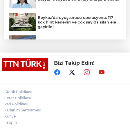
Beykoz’da uyuşturucu operasyonu: 117
kök hint keneviri ve çok sayıda silah ele
geçirildi
Valiliğin yasağına rağmen denize giren
hakem boğularak hayatını kaybetti
Bizi Takip Edin!
Denize girmeyin uyarısına aldırış
etmeyen 14 yaşındaki çocuk dalgalara
kapılarak kayboldu
Akülü çocuk aracının tekerleğine
zulalanmış metamfetamin ile yakalanan
Gizlilik Politikası
şahıs tutuklandı
Çerez Politikası
Veri Politikası
Netanyahu, Hamas’ın
Kullanım Şartnamesi
silahsızlandırılmasına yönelik 15
Künye
maddelik yol haritasını reddetti
İletişim