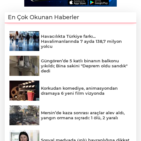
En Çok Okunan Haberler
Havacılıkta Türkiye farkı...
Havalimanlarında 7 ayda 138,7 milyon
yolcu
Güngören’de 5 katlı binanın balkonu
yıkıldı; Bina sakini "Deprem oldu sandık"
dedi
Korkudan komediye, animasyondan
dramaya 6 yeni film vizyonda
Mersin’de kaza sonrası araçlar alev aldı,
yangın ormana sıçradı: 1 ölü, 2 yaralı
Sosyal medyada ünlü hayranlığına dikkat