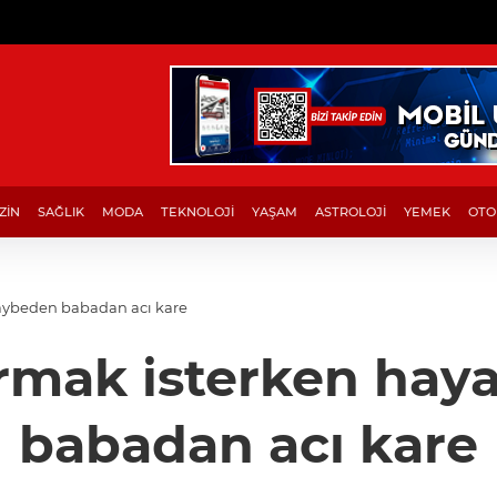
ZİN
SAĞLIK
MODA
TEKNOLOJİ
YAŞAM
ASTROLOJİ
YEMEK
OTO
aybeden babadan acı kare
rmak isterken haya
babadan acı kare