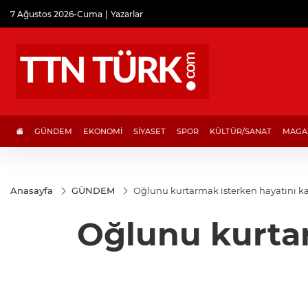
7 Ağustos 2026-Cuma
Yazarlar
GÜNDEM
EKONOMİ
SİYASET
SPOR
KÜLTÜR/SANAT
MAGA
Anasayfa
GÜNDEM
Oğlunu kurtarmak isterken hayatını k
Oğlunu kurta