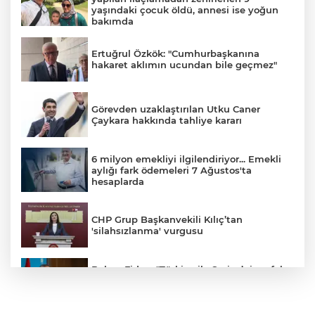
yaşındaki çocuk öldü, annesi ise yoğun
bakımda
Ertuğrul Özkök: "Cumhurbaşkanına
hakaret aklımın ucundan bile geçmez"
Görevden uzaklaştırılan Utku Caner
Çaykara hakkında tahliye kararı
6 milyon emekliyi ilgilendiriyor... Emekli
aylığı fark ödemeleri 7 Ağustos'ta
hesaplarda
CHP Grup Başkanvekili Kılıç’tan
'silahsızlanma' vurgusu
Bakan Fidan: "Türkiye ile Suriye’nin refah
ve istikrarını birbirinden ayrı görmemiz
mümkün değil"