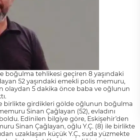
ölde boğulma tehlikesi geçiren 8 yaşındaki
tlayan 52 yaşındaki emekli polis memuru,
nan olaydan 5 dakika önce baba ve oğlunun
tı.
de birlikte girdikleri gölde oğlunun boğulma
s memuru Sinan Çağlayan (52), evladını
oldu. Edinilen bilgiye göre, Eskişehir’den
uru Sinan Çağlayan, oğlu Y.Ç. (8) ile birlikte
kıyıdan uzaklaşan küçük Y.Ç., suda yüzmekte