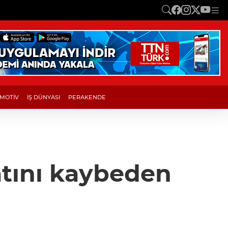
MOTİV
İŞ DÜNYASI
PERAKENDE
tını kaybeden